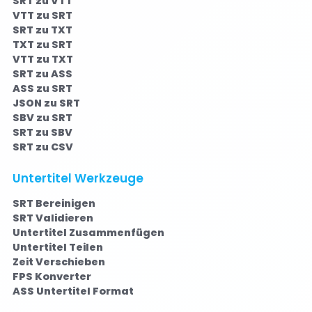
SRT zu VTT
VTT zu SRT
SRT zu TXT
TXT zu SRT
VTT zu TXT
SRT zu ASS
ASS zu SRT
JSON zu SRT
SBV zu SRT
SRT zu SBV
SRT zu CSV
Untertitel Werkzeuge
SRT Bereinigen
SRT Validieren
Untertitel Zusammenfügen
Untertitel Teilen
Zeit Verschieben
FPS Konverter
ASS Untertitel Format