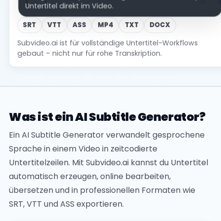
‹
›
Sprache und erstelle automatisch Untertitel.
MP4 mit eingebrannten Untertiteln.
Untertitel direkt im Video.
SRT
VTT
ASS
MP4
TXT
DOCX
Subvideo.ai ist für vollständige Untertitel-Workflows
gebaut – nicht nur für rohe Transkription.
Was ist ein AI Subtitle Generator?
Ein AI Subtitle Generator verwandelt gesprochene
Sprache in einem Video in zeitcodierte
Untertitelzeilen. Mit Subvideo.ai kannst du Untertitel
automatisch erzeugen, online bearbeiten,
übersetzen und in professionellen Formaten wie
SRT, VTT und ASS exportieren.