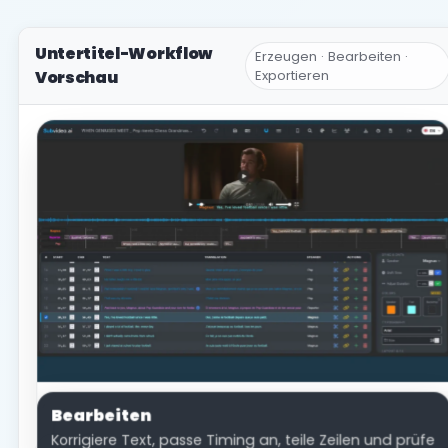
Untertitel-Workflow
Erzeugen · Bearbeiten ·
Vorschau
Exportieren
Erzeugen
Exportieren
Bearbeiten
Lade dein Video hoch, wähle die gesprochene
Exportiere SRT, VTT, ASS, TXT, DOCX oder erstelle ein
Korrigiere Text, passe Timing an, teile Zeilen und prüfe