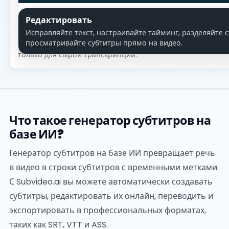
‹
›
Создать
Экспортировать
Редактировать
SRT
VTT
ASS
MP4
TXT
DOCX
Загрузите видео, выберите язык речи и автоматическ
Экспортируйте SRT, VTT, ASS, TXT, DOCX или создайт
Исправляйте текст, настраивайте тайминг, разделяйте 
субтитры.
встроенными субтитрами.
просматривайте субтитры прямо на видео.
Subvideo.ai создан для полноценного процесса работы с 
только для сырой транскрипции.
Что такое генератор субтитров на
базе ИИ?
Генератор субтитров на базе ИИ превращает речь
в видео в строки субтитров с временными метками.
С Subvideo.ai вы можете автоматически создавать
субтитры, редактировать их онлайн, переводить и
экспортировать в профессиональных форматах,
таких как SRT, VTT и ASS.