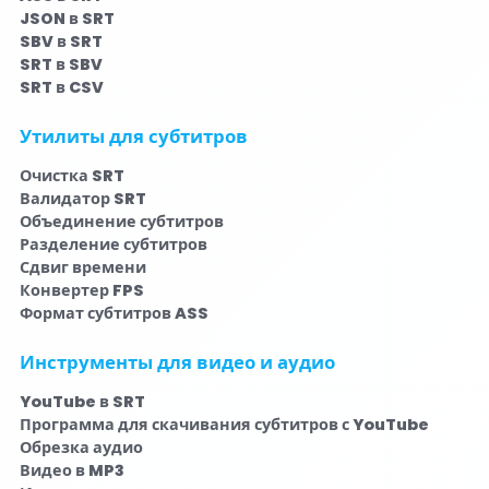
JSON в SRT
SBV в SRT
SRT в SBV
SRT в CSV
Утилиты для субтитров
Очистка SRT
Валидатор SRT
Объединение субтитров
Разделение субтитров
Сдвиг времени
Конвертер FPS
Формат субтитров ASS
Инструменты для видео и аудио
YouTube в SRT
Программа для скачивания субтитров с YouTube
Обрезка аудио
Видео в MP3