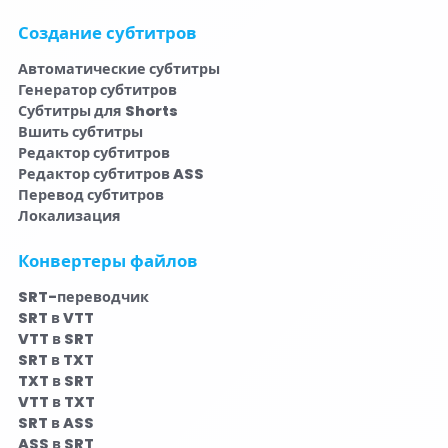
Создание субтитров
Автоматические субтитры
Генератор субтитров
Субтитры для Shorts
Вшить субтитры
Редактор субтитров
Редактор субтитров ASS
Перевод субтитров
Локализация
Конвертеры файлов
SRT-переводчик
SRT в VTT
VTT в SRT
SRT в TXT
TXT в SRT
VTT в TXT
SRT в ASS
ASS в SRT