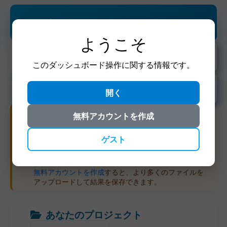
動画・音声・字幕をアップロード
ようこそ
YouTubeからインポートして文字起こし
このダッシュボード操作に関する情報です。
字幕ツール
開く
ダッシュボード項目
無料アカウントを作成
登録なしでSubvideo.aiを
1回無料アップロード
して試
せます。
ゲスト
ファイルはすぐに処理され、
48時間
保存されます。
登録ユーザー：
1日最大
3回アップロード
（1ファイル
60分まで）。
無料アカウントを作成
すると、より多くのファイルを
アップロードして結果を保存できます。
あなたのプロジェクト