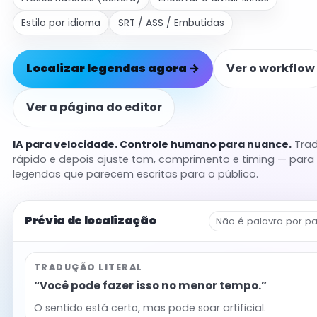
Estilo por idioma
SRT / ASS / Embutidas
Localizar legendas agora →
Ver o workflow
Ver a página do editor
IA para velocidade. Controle humano para nuance.
Tra
rápido e depois ajuste tom, comprimento e timing — para
legendas que parecem escritas para o público.
Prévia de localização
Não é palavra por pa
TRADUÇÃO LITERAL
“Você pode fazer isso no menor tempo.”
O sentido está certo, mas pode soar artificial.