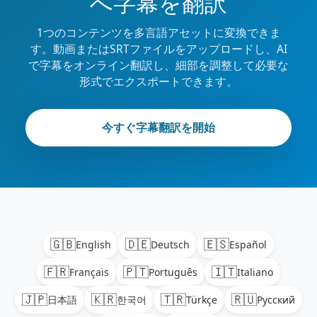
へ字幕を翻訳
1つのコンテンツを多言語アセットに変換できま
す。動画またはSRTファイルをアップロードし、AI
で字幕をオンライン翻訳し、細部を調整して必要な
形式でエクスポートできます。
今すぐ字幕翻訳を開始
🇬🇧
🇩🇪
🇪🇸
English
Deutsch
Español
🇫🇷
🇵🇹
🇮🇹
Français
Português
Italiano
🇯🇵
🇰🇷
🇹🇷
🇷🇺
日本語
한국어
Türkçe
Русский