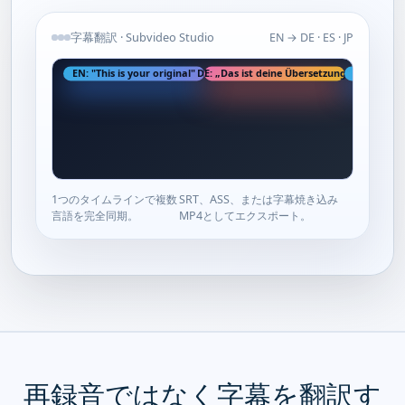
字幕翻訳 · Subvideo Studio
EN → DE · ES · JP
EN: "This is your original"
DE: „Das ist deine Übersetzung“
ES: "Esta
1つのタイムラインで複数
SRT、ASS、または字幕焼き込み
言語を完全同期。
MP4としてエクスポート。
再録音ではなく字幕を翻訳す