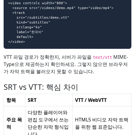
<video controls width="800">

  <source src="/videos/demo.mp4" type="video/mp4">

  <track

    src="/subtitles/demo.vtt"

    kind="subtitles"

    srclang="ko"

    label="한국어"

    default>

</video>
VTT 파일 경로가 정확한지, 서버가 파일을
MIME-
text/vtt
Type으로 제공하는지 확인하세요. 그렇지 않으면 브라우저
가 자막 트랙을 불러오지 못할 수 있습니다.
SRT vs VTT: 핵심 차이
항목
SRT
VTT / WebVTT
다양한 플레이어와
주요 목
편집 도구에서 쓰는
HTML5 비디오 자막 트랙
적
단순한 자막 형식입
을 위한 웹 표준입니다.
니다.