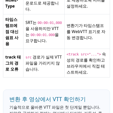
MIME-
로 제공하도록 서버를
운로드로 제공합니
Type
설정하세요.
다.
타임스
SRT는
00:00:01,000
탬프에
변환기가 타임스탬프
을 사용하지만 VTT
점 대신
를 WebVTT 표기로 자
는
을
00:00:01.000
쉼표 사
동 변경합니다.
요구합니다.
용
속
<track src="...">
track 태
경로가 실제 VTT
src
성의 경로를 확인하고
그의 경
파일을 가리키지 않
브라우저에서 직접 테
로 오류
습니다.
스트하세요.
변환 후 영상에서 VTT 확인하기
기술적으로 올바른 VTT 파일은 첫 단계일 뿐입니다.