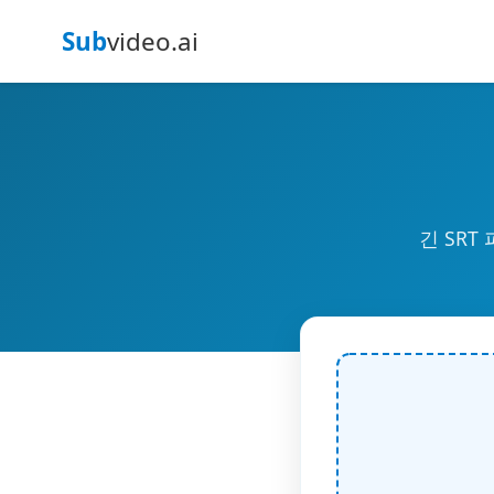
Sub
video.ai
긴 SR