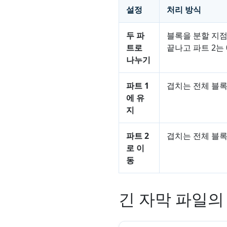
설정
처리 방식
두 파
블록을 분할 지점에
트로
끝나고 파트 2는 
나누기
파트 1
겹치는 전체 블록
에 유
지
파트 2
겹치는 전체 블록
로 이
동
긴 자막 파일의