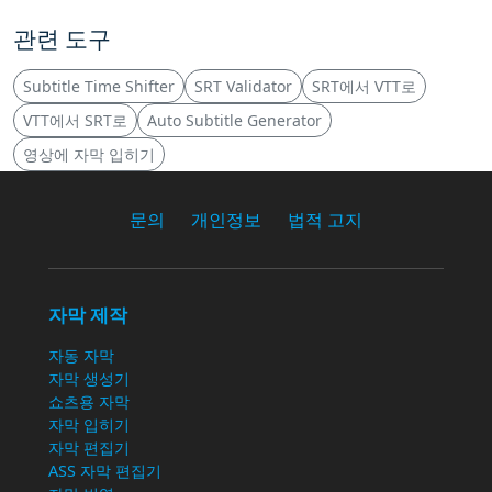
관련 도구
Subtitle Time Shifter
SRT Validator
SRT에서 VTT로
VTT에서 SRT로
Auto Subtitle Generator
영상에 자막 입히기
문의
개인정보
법적 고지
자막 제작
자동 자막
자막 생성기
쇼츠용 자막
자막 입히기
자막 편집기
ASS 자막 편집기