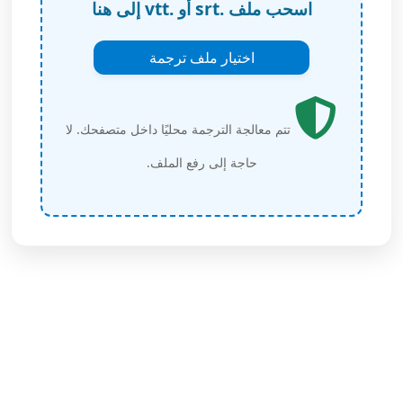
اسحب ملف .srt أو .vtt إلى هنا
اختيار ملف ترجمة
تتم معالجة الترجمة محليًا داخل متصفحك. لا
حاجة إلى رفع الملف.