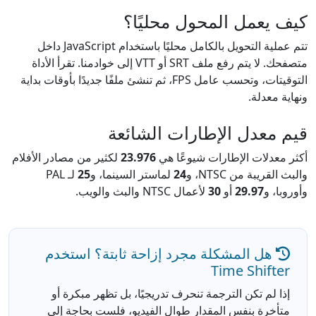
كيف يعمل المحول محليًا؟
تتم عملية التحويل بالكامل محليًا باستخدام JavaScript داخل
متصفحك. لا يتم رفع ملف SRT أو VTT إلى خوادمنا. تقرأ الأداة
التوقيتات، وتحسب عامل FPS، ثم تنشئ ملفًا جديدًا بأوقات بداية
ونهاية معدلة.
قيم معدل الإطارات الشائعة
أكثر معدلات الإطارات شيوعًا هي
23.976
لكثير من مصادر الأفلام
والبث القريبة من NTSC، و
24
لماستر السينما، و
25
لـ PAL
وأوروبا، و
29.97
أو
30
لأعمال NTSC والبث والويب.
هل المشكلة مجرد إزاحة ثابتة؟ استخدم
Time Shifter
إذا لم تكن الترجمة تنحرف تدريجيًا، بل تظهر مبكرة أو
متأخرة بنفس المقدار طوال الفيديو، فلست بحاجة إلى