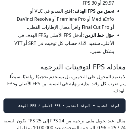
29.97 أو 30 FPS.
تحقق من FPS الهدف:
افتح الفيديو في VLC أو
MediaInfo أو Premiere Pro أو DaVinci Resolve
أو Final Cut Pro واقرأ معدل الإطارات الفعلي.
حوّل خط الزمن:
أدخل FPS الأصلي وFPS الهدف في
الأعلى. ستعيد الأداة حساب كل توقيت في SRT أو VTT
بشكل نسبي.
معادلة FPS لتوقيتات الترجمة
لا يعتمد المحول على التخمين، بل يستخدم تحجيمًا رياضيًا بسيطًا.
يتم ضرب كل وقت بداية ونهاية في النسبة بين FPS الأصلي وFPS
الهدف.
الوقت الجديد = الوقت القديم × FPS الأصلي / FPS الهدف
مثال: عند تحويل ملف ترجمة من 24 FPS إلى 25 FPS تكون النسبة
24 / 25 = 0.96. الترجمة الموجودة عند 10:00,000 تنتقل إلى