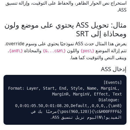
استخراج نص الحوار الظاهر، والحفاظ على التوقيت، وإزالة تنسيق
ASS.
مثال: تحويل ASS يحتوي على موضع ولون
ومحاذاة إلى SRT
يعرض هذا المثال حدث ASS نموذجيًا يحتوي على وسوم override.
تتم إزالة الموضع
واللون
والمحاذاة
.
{\an8}
{\c&H...&}
{\pos}
ويبقى النص والتوقيت كما هما.
إدخال ASS
Format: Layer, Start, End, Style, Name, MarginL, 
Dialogue: 
0,0:01:05.50,0:01:08.20,Default,,0,0,0,,{\an8}
{\pos(960,120)}{\c&H00FFFF&}مرحبًا بك في 
الفيديو!\Nاليوم نزيل تنسيق ASS.