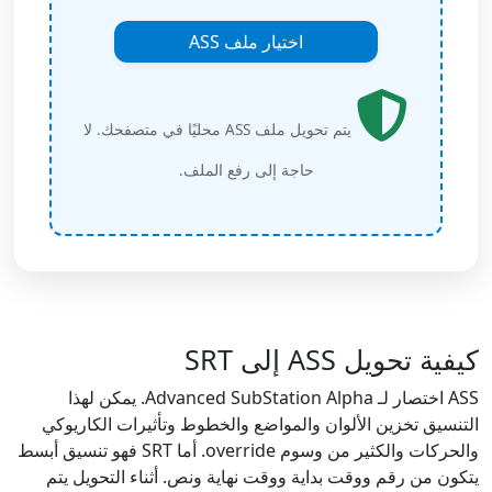
اختيار ملف ASS
يتم تحويل ملف ASS محليًا في متصفحك. لا
حاجة إلى رفع الملف.
كيفية تحويل ASS إلى SRT
ASS اختصار لـ Advanced SubStation Alpha. يمكن لهذا
التنسيق تخزين الألوان والمواضع والخطوط وتأثيرات الكاريوكي
والحركات والكثير من وسوم override. أما SRT فهو تنسيق أبسط
يتكون من رقم ووقت بداية ووقت نهاية ونص. أثناء التحويل يتم