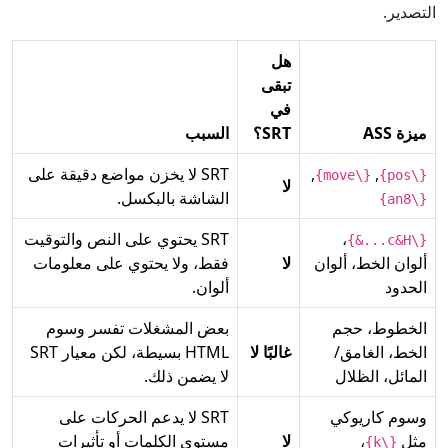
التصدير.
هل
تبقى
في
ميزة ASS
SRT؟
السبب
,
,
SRT لا يخزن مواضع دقيقة على
{\move}
{\pos}
لا
الشاشة بالبكسل.
{\an8}
،
SRT يحتوي على النص والتوقيت
{\c&H...&}
ألوان الخط، ألوان
لا
فقط، ولا يحتوي على معلومات
الحدود
ألوان.
الخطوط، حجم
بعض المشغلات تفسر وسوم
الخط، الغامق/
غالبًا لا
HTML بسيطة، لكن معيار SRT
المائل، الظلال
لا يضمن ذلك.
وسوم كاريوكي
SRT لا يدعم الحركات على
مثل
،
لا
مستوى الكلمات أو تأثيرات
{\k}