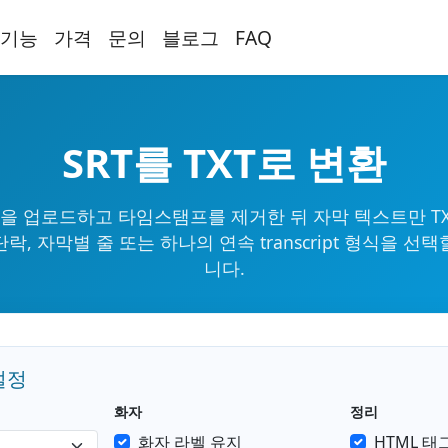
기능
가격
문의
블로그
FAQ
SRT를 TXT로 변환
일을 업로드하고 타임스탬프를 제거한 뒤 자막 텍스트만 T
단락, 자막별 줄 또는 하나의 연속 transcript 형식을 선택
니다.
설정
화자
정리
화자 라벨 유지
HTML 태