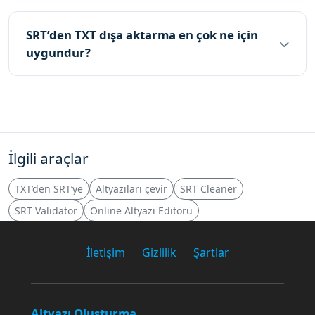
SRT’den TXT dışa aktarma en çok ne için
uygundur?
İlgili araçlar
TXT’den SRT’ye
Altyazıları çevir
SRT Cleaner
SRT Validator
Online Altyazı Editörü
İletişim
Gizlilik
Şartlar
Altyazı Oluşturma