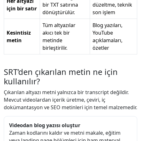
Her altyazı
bir TXT satırına
düzeltme, teknik
için bir satır
dönüştürülür.
son işlem
Tüm altyazılar
Blog yazıları,
Kesintisiz
akıcı tek bir
YouTube
metin
metinde
açıklamaları,
birleştirilir.
özetler
SRT’den çıkarılan metin ne için
kullanılır?
Çıkarılan altyazı metni yalnızca bir transcript değildir.
Mevcut videolardan içerik üretme, çeviri, iç
dokümantasyon ve SEO metinleri için temel malzemedir.
Videodan blog yazısı oluştur
Zaman kodlarını kaldır ve metni makale, eğitim
veya landing page bölümleri için ham materyal