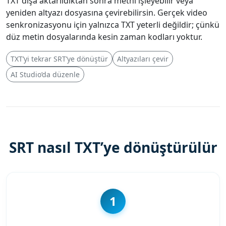
TXT dışa aktarıldıktan sonra metni işleyebilir veya
yeniden altyazı dosyasına çevirebilirsin. Gerçek video
senkronizasyonu için yalnızca TXT yeterli değildir; çünkü
düz metin dosyalarında kesin zaman kodları yoktur.
TXT’yi tekrar SRT’ye dönüştür
Altyazıları çevir
AI Studio’da düzenle
SRT nasıl TXT’ye dönüştürülür
1