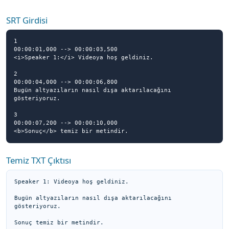
SRT Girdisi
1

00:00:01,000 --> 00:00:03,500

<i>Speaker 1:</i> Videoya hoş geldiniz.

2

00:00:04,000 --> 00:00:06,800

Bugün altyazıların nasıl dışa aktarılacağını 
gösteriyoruz.

3

00:00:07,200 --> 00:00:10,000

<b>Sonuç</b> temiz bir metindir.
Temiz TXT Çıktısı
Speaker 1: Videoya hoş geldiniz.

Bugün altyazıların nasıl dışa aktarılacağını 
gösteriyoruz.

Sonuç temiz bir metindir.