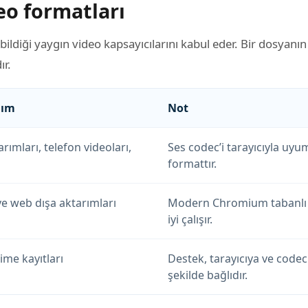
eo formatları
ildiği yaygın video kapsayıcılarını kabul eder. Bir dosyanın
ır.
nım
Not
rımları, telefon videoları,
Ses codec’i tarayıcıyla uy
formattır.
 ve web dışa aktarımları
Modern Chromium tabanlı ta
iyi çalışır.
me kayıtları
Destek, tarayıcıya ve cod
şekilde bağlıdır.