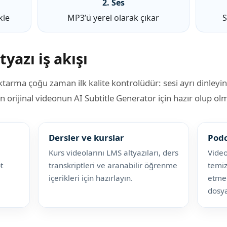
2. Ses
kle
MP3’ü yerel olarak çıkar
S
yazı iş akışı
ktarma çoğu zaman ilk kalite kontrolüdür: sesi ayrı dinley
n orijinal videonun AI Subtitle Generator için hazır olup ol
Dersler ve kurslar
Podc
Kurs videolarını LMS altyazıları, ders
Video
t
transkriptleri ve aranabilir öğrenme
temi
içerikleri için hazırlayın.
etme
dosya