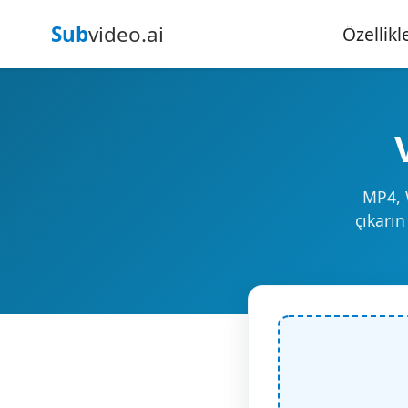
Sub
video.ai
Özellikl
MP4, 
çıkarı