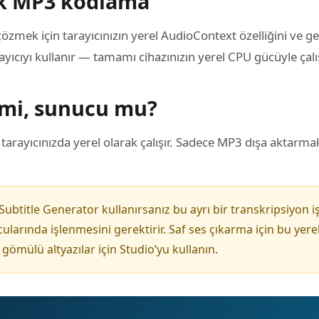
ek MP3 kodlama
çözmek için tarayıcınızın yerel AudioContext özelliğini ve 
yıcıyı kullanır — tamamı cihazınızın yerel CPU gücüyle çalış
l mi, sunucu mu?
rayıcınızda yerel olarak çalışır. Sadece MP3 dışa aktarma
ubtitle Generator kullanırsanız bu ayrı bir transkripsiyon i
ularında işlenmesini gerektirir. Saf ses çıkarma için bu ye
a gömülü altyazılar için Studio’yu kullanın.