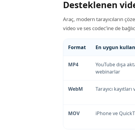
Desteklenen vid
Araç, modern tarayıcıların çözeb
video ve ses codec’ine de bağlıd
Format
En uygun kulla
MP4
YouTube dışa akta
webinarlar
WebM
Tarayıcı kayıtları
MOV
iPhone ve QuickTi