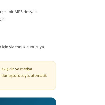
gerçek bir MP3 dosyası
ır.
k için videonuz sunucuya
ş akışıdır ve medya
rel dönüştürücüyü, otomatik