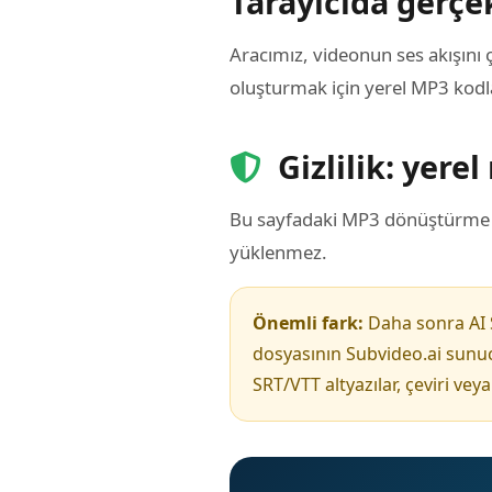
Tarayıcıda gerç
Aracımız, videonun ses akışını 
oluşturmak için yerel MP3 kodla
Gizlilik: yere
Bu sayfadaki MP3 dönüştürme ta
yüklenmez.
Önemli fark:
Daha sonra AI S
dosyasının Subvideo.ai sunuc
SRT/VTT altyazılar, çeviri vey