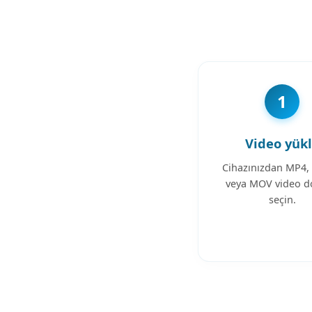
1
Video yük
Cihazınızdan MP4
veya MOV video d
seçin.