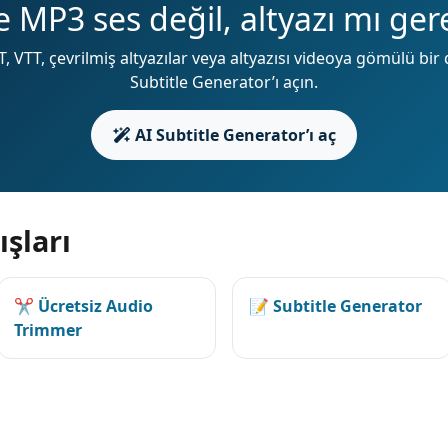
 MP3 ses değil, altyazı mı ger
, VTT, çevrilmiş altyazılar veya altyazısı videoya gömülü bir
Subtitle Generator’ı açın.
AI Subtitle Generator’ı aç
ışları
✂️ Ücretsiz Audio
📝 Subtitle Generator
Trimmer