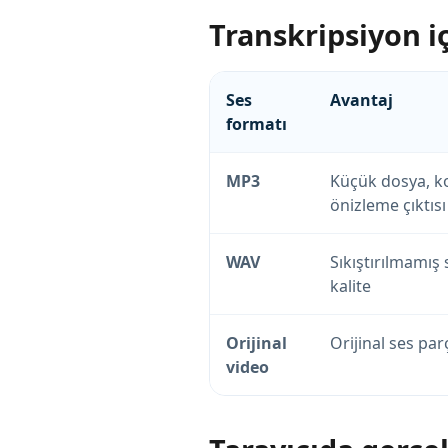
Transkripsiyon 
Ses
Avantaj
formatı
MP3
Küçük dosya, ko
önizleme çıktısı
WAV
Sıkıştırılmamı
kalite
Orijinal
Orijinal ses pa
video