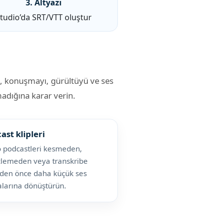
3. Altyazı
tudio’da SRT/VTT oluştur
in, konuşmayı, gürültüyü ve ses
madığına karar verin.
ast klipleri
 podcastleri kesmeden,
zlemeden veya transkribe
den önce daha küçük ses
larına dönüştürün.