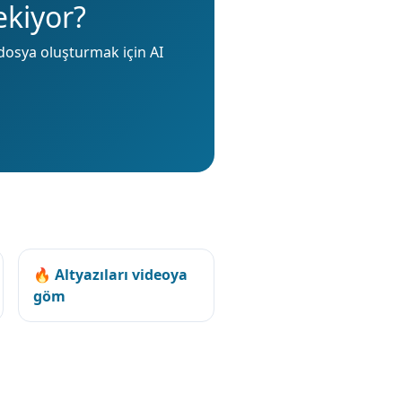
ekiyor?
 dosya oluşturmak için AI
🔥 Altyazıları videoya
göm