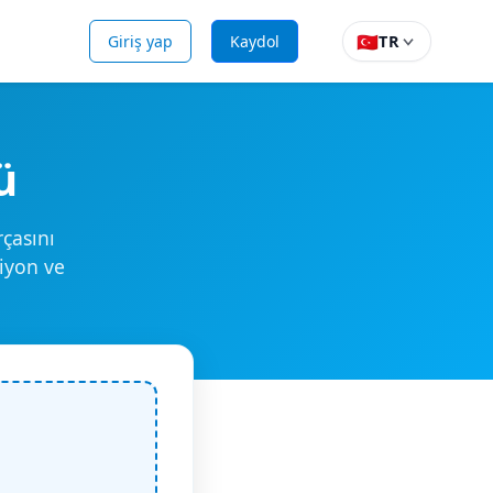
🇹🇷
Giriş yap
Kaydol
TR
ü
çasını
iyon ve