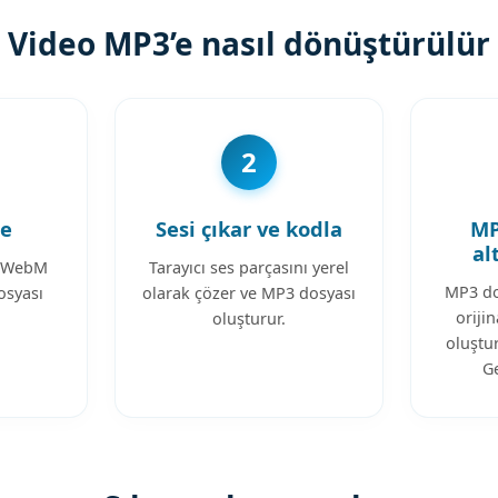
Video MP3’e nasıl dönüştürülür
2
le
Sesi çıkar ve kodla
MP
al
, WebM
Tarayıcı ses parçasını yerel
MP3 do
osyası
olarak çözer ve MP3 dosyası
oriji
oluşturur.
oluştur
Ge