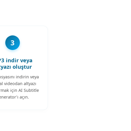
3
3 indir veya
tyazı oluştur
syasını indirin veya
nal videodan altyazı
mak için AI Subtitle
nerator’ı açın.