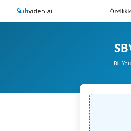
Sub
video.ai
Özellikl
SB
Bir Yo