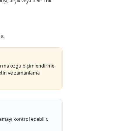
ı, arşiv veya belirli bir
e.
tforma özgü biçimlendirme
Metin ve zamanlama
mayı kontrol edebilir,