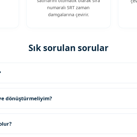
satırlarını otomatik olarak sıra
çev
numaralı SRT zaman
damgalarına çevirir.
Sık sorulan sorular
?
’ye dönüştürmeliyim?
olur?