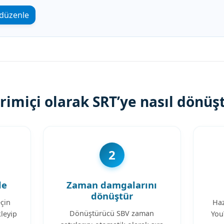
 düzenle
rimiçi olarak SRT’ye nasıl dönüş
2
le
Zaman damgalarını
dönüştür
çin
Haz
Dönüştürücü SBV zaman
leyip
You