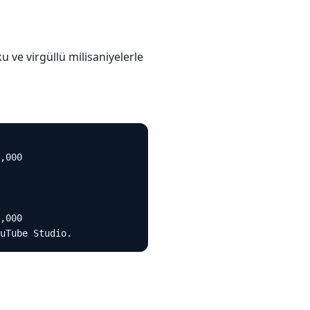
u ve virgüllü milisaniyelerle
,000

,000

uTube Studio.