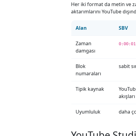
Her iki format da metin ve z
aktarımlarını YouTube dışın
Alan
SBV
Zaman
0:00:01
damgası
Blok
sabit s
numaraları
Tipik kaynak
YouTube
akışları
Uyumluluk
daha ç
YouTube Studi