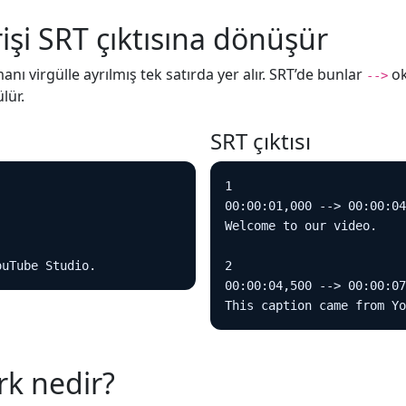
işi SRT çıktısına dönüşür
anı virgülle ayrılmış tek satırda yer alır. SRT’de bunlar
ok
-->
lür.
SRT çıktısı
1

00:00:01,000 --> 00:00:04
Welcome to our video.

ouTube Studio.
2

00:00:04,500 --> 00:00:07
This caption came from Yo
rk nedir?