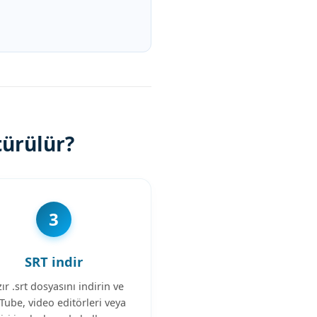
türülür?
3
SRT indir
ır .srt dosyasını indirin ve
Tube, video editörleri veya