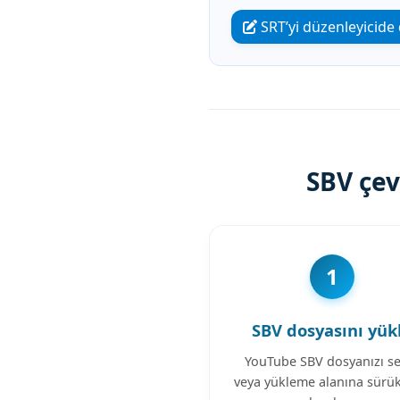
SRT’yi düzenleyicide
SBV çev
1
SBV dosyasını yük
YouTube SBV dosyanızı se
veya yükleme alanına sürük