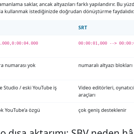
amanlama saklar, ancak altyazıları farklı yapılandırır. Bu yü
da kullanmak istediğinizde doğrudan dönüştürme faydalıdır
SRT
.000,0:00:04.000
00:00:01,000 --> 00:00:
ıra numarası yok
numaralı altyazı blokları
 Studio / eski YouTube iş
Video editörleri, oynatıcıl
araçları
ok YouTube’a özgü
çok geniş desteklenir
o dışa aktarımı: SBV neden hâl