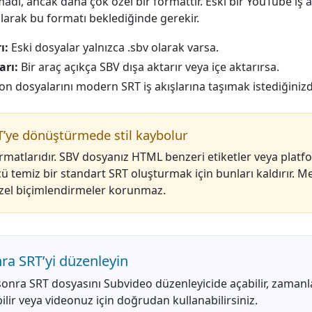
 ancak daha çok özel bir formattır. Eski bir YouTube iş akış
larak bu formatı beklediğinde gerekir.
ı:
Eski dosyalar yalnızca .sbv olarak varsa.
arı:
Bir araç açıkça SBV dışa aktarır veya içe aktarırsa.
on dosyalarını modern SRT iş akışlarına taşımak istediğinizd
’ye dönüştürmede stil kaybolur
ormatlarıdır. SBV dosyanız HTML benzeri etiketler veya pla
ü temiz bir standart SRT oluşturmak için bunları kaldırır. 
 özel biçimlendirmeler korunmaz.
a SRT’yi düzenleyin
ra SRT dosyasını Subvideo düzenleyicide açabilir, zamanla
bilir veya videonuz için doğrudan kullanabilirsiniz.