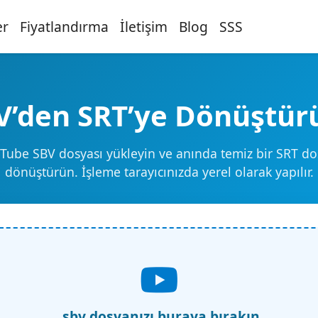
er
Fiyatlandırma
İletişim
Blog
SSS
V’den SRT’ye Dönüştür
uTube SBV dosyası yükleyin ve anında temiz bir SRT do
dönüştürün. İşleme tarayıcınızda yerel olarak yapılır.
.sbv dosyanızı buraya bırakın