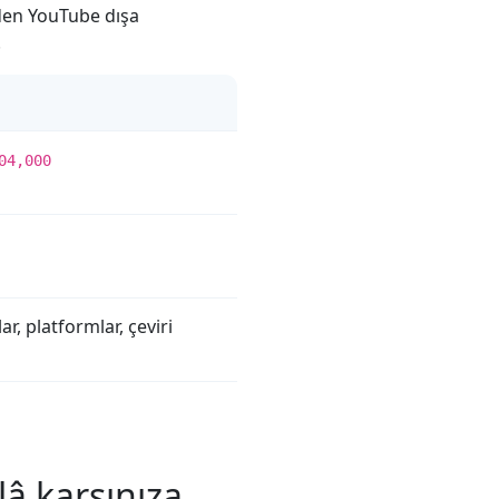
zden YouTube dışa
.
04,000
ar, platformlar, çeviri
â karşınıza