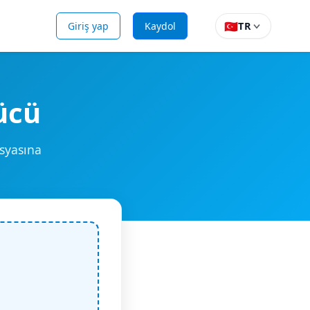
🇹🇷
Giriş yap
Kaydol
TR
ücü
syasına