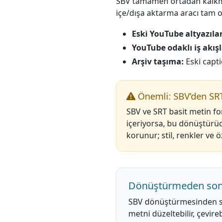
SBV tamamen ortadan kalkmadı,
içe/dışa aktarma aracı tam o
Eski YouTube altyazılar
YouTube odaklı iş akışl
Arşiv taşıma:
Eski capti
Önemli: SBV’den SRT
SBV ve SRT basit metin f
içeriyorsa, bu dönüştürüc
korunur; stil, renkler ve
Dönüştürmeden sonr
SBV dönüştürmesinden son
metni düzeltebilir, çevire