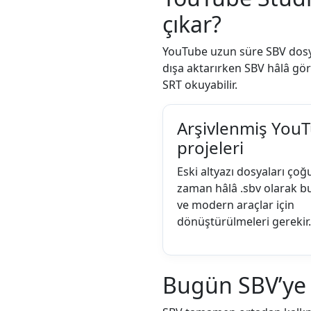
çıkar?
YouTube uzun süre SBV dosyala
dışa aktarırken SBV hâlâ gör
SRT okuyabilir.
Arşivlenmiş You
projeleri
Eski altyazı dosyaları çoğ
zaman hâlâ .sbv olarak b
ve modern araçlar için
dönüştürülmeleri gerekir.
Bugün SBV’ye 