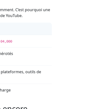
éremment. C’est pourquoi une
s de YouTube.
:04,000
mérotés
, plateformes, outils de
charge
e encore