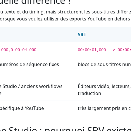
uelle différence ?
 texte et du timing, mais structurent les sous-titres diff
 lorsque vous voulez utiliser des exports YouTube en dehor
SRT
.000,0:00:04.000
00:00:01,000 --> 00:00
numéros de séquence fixes
blocs de sous-titres nu
 Studio / anciens workflows
Éditeurs vidéo, lecteurs
e
traduction
spécifique à YouTube
très largement pris en 
e Studio : pourquoi SBV exist