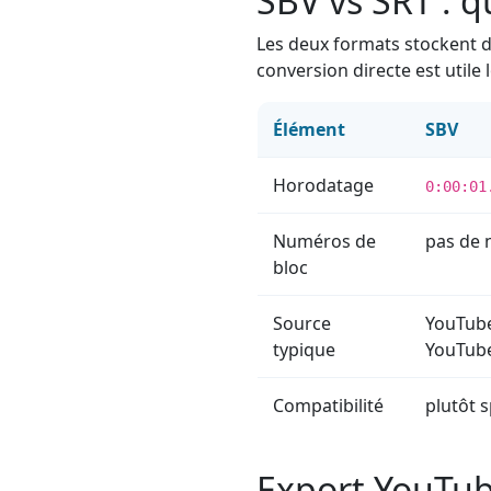
SBV vs SRT : q
Les deux formats stockent du
conversion directe est utile
Élément
SBV
Horodatage
0:00:01
Numéros de
pas de 
bloc
Source
YouTube
typique
YouTub
Compatibilité
plutôt 
Export YouTub