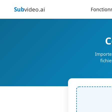
Sub
video.ai
Fonctionn
C
Importe
fichi