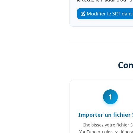
Modifier le SRT dans 
Com
1
Importer un fichier
Choisissez votre fichier 
YouTube ou glissez-dépose