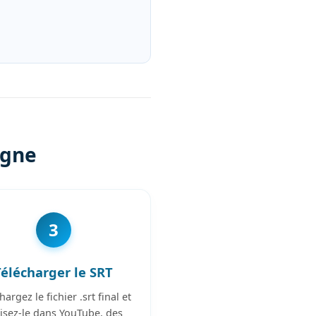
igne
3
Télécharger le SRT
hargez le fichier .srt final et
lisez-le dans YouTube, des