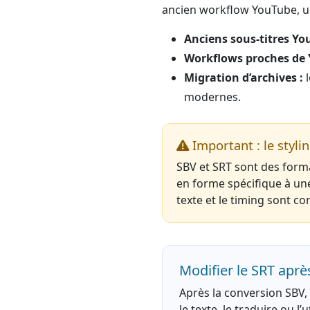
ancien workflow YouTube, un
Anciens sous-titres Yo
Workflows proches de 
Migration d’archives :
l
modernes.
Important : le styli
SBV et SRT sont des forma
en forme spécifique à un
texte et le timing sont co
Modifier le SRT aprè
Après la conversion SBV, 
le texte, le traduire ou l