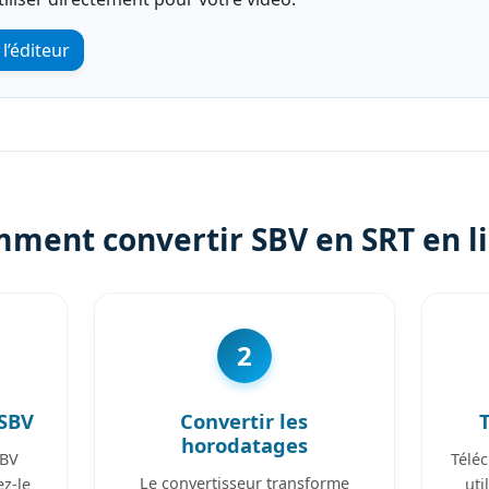
l’éditeur
ment convertir SBV en SRT en l
2
 SBV
Convertir les
horodatages
SBV
Téléc
Le convertisseur transforme
z-le
uti