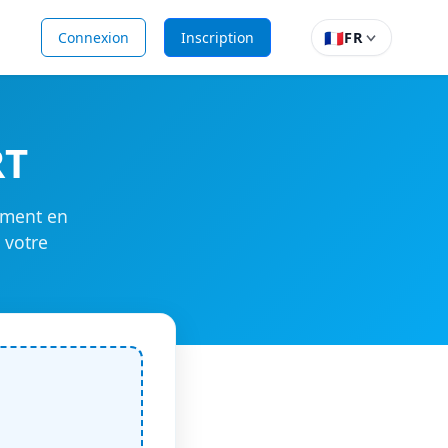
🇫🇷
Connexion
Inscription
FR
RT
ement en
 votre