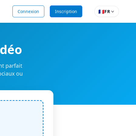
🇫🇷
Connexion
Inscription
FR
idéo
t parfait
ociaux ou