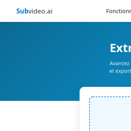
Sub
video.ai
Fonctionn
Ext
Avancez 
et expor