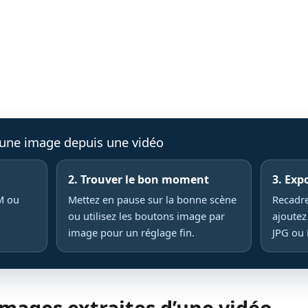
 une image depuis une vidéo
2. Trouver le bon moment
3. Exp
M ou
Mettez en pause sur la bonne scène
Recadre
ou utilisez les boutons image par
ajoutez
image pour un réglage fin.
JPG ou
images extraites d’une vidéo