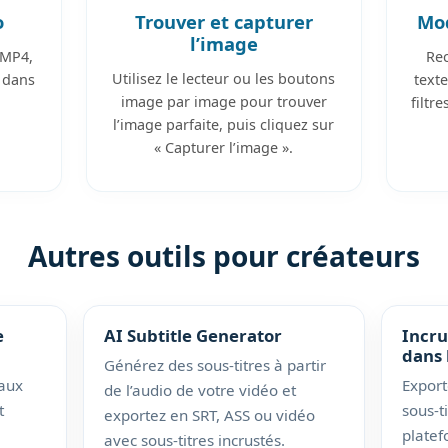
o
Trouver et capturer
Mod
l’image
 MP4,
Rec
Utilisez le lecteur ou les boutons
 dans
texte
image par image pour trouver
filtr
l’image parfaite, puis cliquez sur
« Capturer l’image ».
Autres outils pour créateurs
e
AI Subtitle Generator
Incru
dans 
Générez des sous-titres à partir
caux
Export
de l’audio de votre vidéo et
t
sous-t
exportez en SRT, ASS ou vidéo
platef
avec sous-titres incrustés.