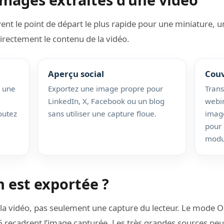
ent le point de départ le plus rapide pour une miniature, 
directement le contenu de la vidéo.
Aperçu social
Couv
, une
Exportez une image propre pour
Trans
LinkedIn, X, Facebook ou un blog
webin
outez
sans utiliser une capture floue.
imag
pour 
modul
n est exportée ?
e la vidéo, pas seulement une capture du lecteur. Le mode Or
6 recadrent l’image capturée. Les très grandes sources peu