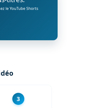
isez le YouTube Shorts
idéo
3