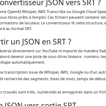
convertisseur JSON vers SRT ?
omme OpenAI Whisper, AWS Transcribe ou Google Cloud Spee
ous-titres prêts à l’emploi. Ces fichiers peuvent contenir 
rmations de locuteur. Le convertisseur lit cette structure, ext
ard au format SRT.
ir un JSON en SRT ?
léversé directement sur YouTube ni importé de manière fia
d’abord devenir une piste de sous-titres linéaire : numéro, h
tte étape automatiquement.
e transcription issue de Whisper, AWS, Google ou d’un autr
til recherche des segments, listes de mots, temps de début
 trouvés sont triés, numérotés et enregistrés dans un fichi
e JSON vers sortie SRT