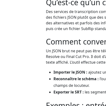
Qu’est-ce qu’un 
Des services de transcription c
des fichiers JSON plutôt que des s
des alternatives et parfois des info
puis crée un fichier SubRip stand
Comment convert
Un JSON brut ne peut pas être té
Resolve ou Final Cut Pro. Il doit 
texte affiché. L’outil effectue ce
Importer le JSON :
ajoutez un
Reconnaître le schéma :
l’ou
champs de locuteur.
Exporter le SRT :
les segments
Exemples : entré