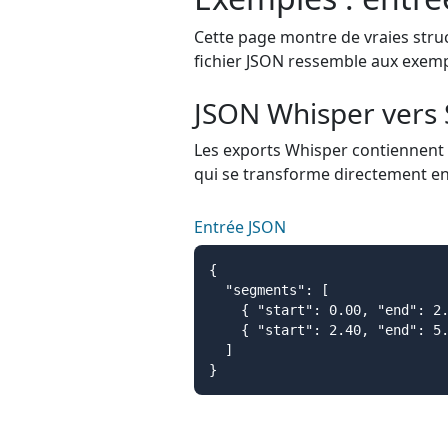
Cette page montre de vraies struc
fichier JSON ressemble aux exempl
JSON Whisper vers
Les exports Whisper contiennent
qui se transforme directement en
Entrée JSON
{

  "segments": [

    { "start": 0.00, "end": 2.
    { "start": 2.40, "end": 5.
  ]

}