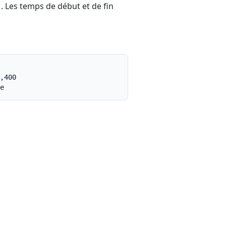
. Les temps de début et de fin
]
,400

e
},

erTag": 1 }
