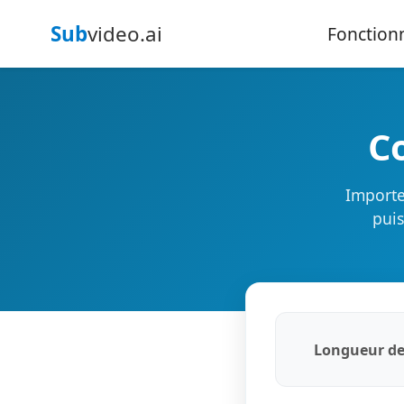
Sub
video.ai
Fonctionn
C
Importe
puis
Longueur des