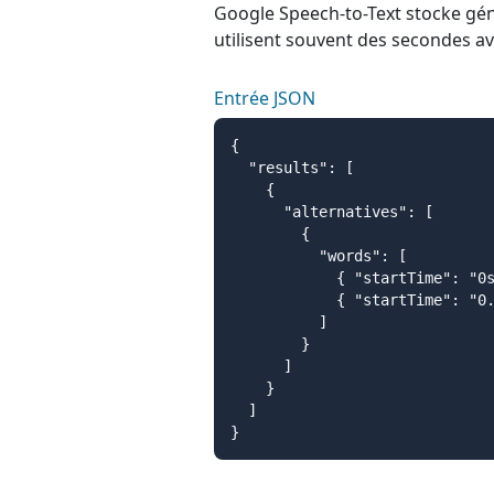
Google Speech-to-Text stocke gé
utilisent souvent des secondes av
Entrée JSON
{

  "results": [

    {

      "alternatives": [

        {

          "words": [

            { "startTime": "0s
            { "startTime": "0.
          ]

        }

      ]

    }

  ]

}