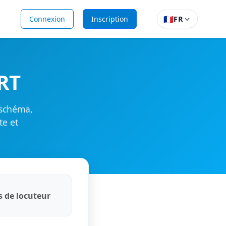
🇫🇷
Connexion
Inscription
FR
RT
 schéma,
te et
ls de locuteur