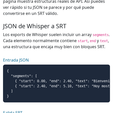
página muestra estructuras reales de API. Así puedes
ver rápido si tu JSON se parece y por qué puede
convertirse en un SRT válido.
JSON de Whisper a SRT
Los exports de Whisper suelen incluir un array
.
segments
Cada elemento normalmente contiene
,
y
,
start
end
text
una estructura que encaja muy bien con bloques SRT.
Entrada JSON
{

  "segments": [

    { "start": 0.00, "end": 2.40, "text": "Bienvenido
    { "start": 2.40, "end": 5.10, "text": "Hoy mostra
  ]

}
Salida SRT