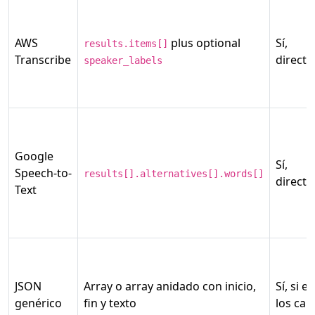
AWS
plus optional
Sí,
results.items[]
Transcribe
direct
speaker_labels
Google
Sí,
Speech-to-
results[].alternatives[].words[]
direct
Text
JSON
Array o array anidado con inicio,
Sí, si e
genérico
fin y texto
los ca