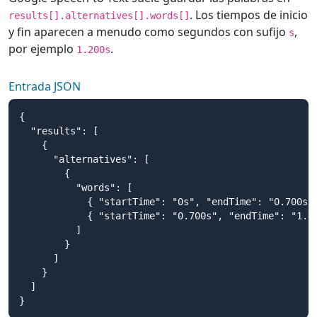
. Los tiempos de inicio
results[].alternatives[].words[]
y fin aparecen a menudo como segundos con sufijo
,
s
por ejemplo
.
1.200s
Entrada JSON
{

  "results": [

    {

      "alternatives": [

        {

          "words": [

            { "startTime": "0s", "endTime": "0.700s",
            { "startTime": "0.700s", "endTime": "1.40
          ]

        }

      ]

    }

  ]

}