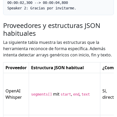
00:00:02,300 --> 00:00:04,800

Speaker 2: Gracias por invitarme.
Proveedores y estructuras JSON
habituales
La siguiente tabla muestra las estructuras que la
herramienta reconoce de forma específica. Además
intenta detectar arrays genéricos con inicio, fin y texto.
Proveedor
Estructura JSON habitual
¿Compa
OpenAI
Sí,
mit
,
,
segments[]
start
end
text
Whisper
direct