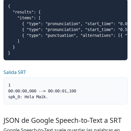
{

  "results": {

    "items": [

      { "type": "pronunciation", "start_time": "0.00
      { "type": "pronunciation", "start_time": "0.56
      { "type": "punctuation", "alternatives": [{ "co
    ]

  }

}
Salida SRT
1

00:00:00,000 --> 00:00:01,100

spk_0: Hola Maik.
JSON de Google Speech-to-Text a SRT
Google Speech-to-Text suele guardar las palabras en