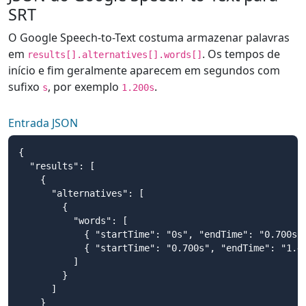
SRT
O Google Speech-to-Text costuma armazenar palavras
em
. Os tempos de
results[].alternatives[].words[]
início e fim geralmente aparecem em segundos com
sufixo
, por exemplo
.
s
1.200s
Entrada JSON
{

  "results": [

    {

      "alternatives": [

        {

          "words": [

            { "startTime": "0s", "endTime": "0.700s",
            { "startTime": "0.700s", "endTime": "1.40
          ]

        }

      ]

    }
