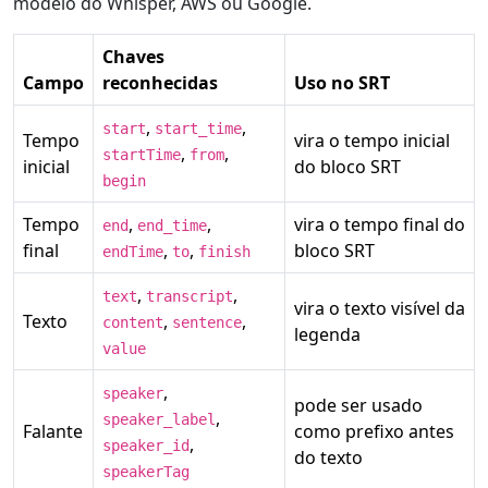
modelo do Whisper, AWS ou Google.
Chaves
Campo
reconhecidas
Uso no SRT
,
,
start
start_time
Tempo
vira o tempo inicial
,
,
startTime
from
inicial
do bloco SRT
begin
Tempo
,
,
vira o tempo final do
end
end_time
final
,
,
bloco SRT
endTime
to
finish
,
,
text
transcript
vira o texto visível da
Texto
,
,
content
sentence
legenda
value
,
speaker
pode ser usado
,
speaker_label
Falante
como prefixo antes
,
speaker_id
do texto
speakerTag