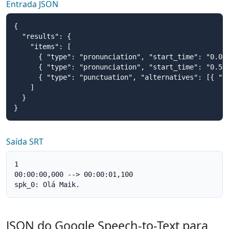
Entrada JSON
{

  "results": {

    "items": [

      { "type": "pronunciation", "start_time": "0.00
      { "type": "pronunciation", "start_time": "0.56
      { "type": "punctuation", "alternatives": [{ "co
    ]

  }

}
Saída SRT
1

00:00:00,000 --> 00:00:01,100

spk_0: Olá Maik.
JSON do Google Speech-to-Text para