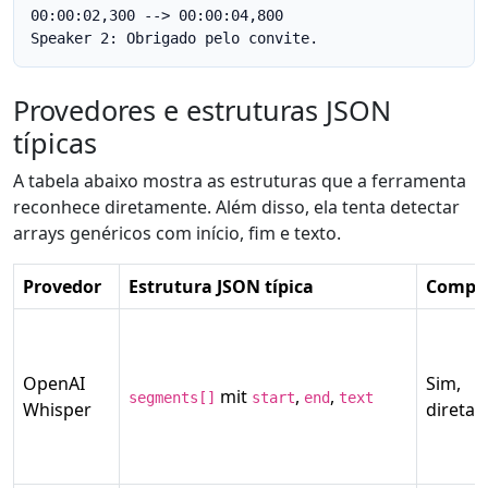
00:00:02,300 --> 00:00:04,800

Speaker 2: Obrigado pelo convite.
Provedores e estruturas JSON
típicas
A tabela abaixo mostra as estruturas que a ferramenta
reconhece diretamente. Além disso, ela tenta detectar
arrays genéricos com início, fim e texto.
Provedor
Estrutura JSON típica
Compat
OpenAI
Sim,
mit
,
,
segments[]
start
end
text
Whisper
direta