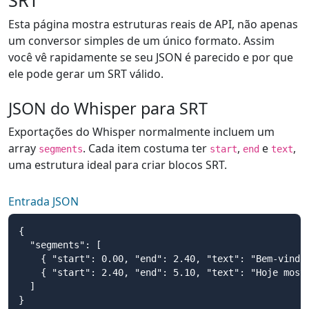
SRT
Esta página mostra estruturas reais de API, não apenas
um conversor simples de um único formato. Assim
você vê rapidamente se seu JSON é parecido e por que
ele pode gerar um SRT válido.
JSON do Whisper para SRT
Exportações do Whisper normalmente incluem um
array
. Cada item costuma ter
,
e
,
segments
start
end
text
uma estrutura ideal para criar blocos SRT.
Entrada JSON
{

  "segments": [

    { "start": 0.00, "end": 2.40, "text": "Bem-vindo 
    { "start": 2.40, "end": 5.10, "text": "Hoje mostr
  ]

}