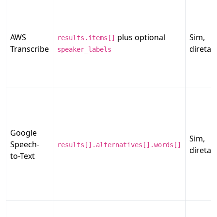
AWS
plus optional
Sim,
results.items[]
Transcribe
direta
speaker_labels
Google
Sim,
Speech-
results[].alternatives[].words[]
direta
to-Text