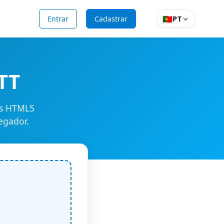
🇵🇹
Entrar
Cadastrar
PT
TT
rs HTML5
egador.