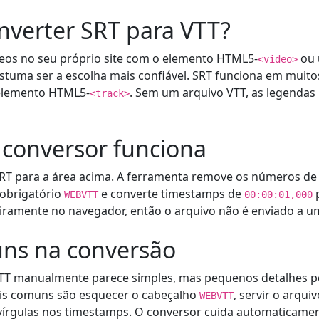
nverter SRT para VTT?
deos no seu próprio site com o elemento HTML5-
ou 
<video>
uma ser a escolha mais confiável. SRT funciona em muitos
 elemento HTML5-
. Sem um arquivo VTT, as legenda
<track>
conversor funciona
SRT para a área acima. A ferramenta remove os números de 
 obrigatório
e converte timestamps de
WEBVTT
00:00:01,000
eiramente no navegador, então o arquivo não é enviado a um
uns na conversão
VTT manualmente parece simples, mas pequenos detalhes 
ais comuns são esquecer o cabeçalho
, servir o arqu
WEBVTT
vírgulas nos timestamps. O conversor cuida automaticamen