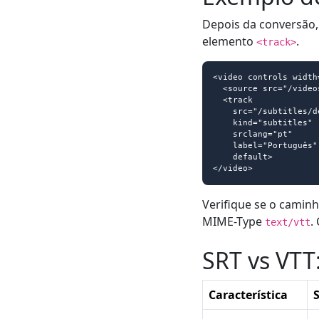
Depois da conversão,
elemento
.
<track>
<video controls width=
  <source src="/videos/demo.mp4" type="video/mp4">

  <track

    src="/subtitles/demo.vtt"

    kind="subtitles"

    srclang="pt"

    label="Português"

    default>

</video>
Verifique se o caminh
MIME-Type
.
text/vtt
SRT vs VTT:
Característica