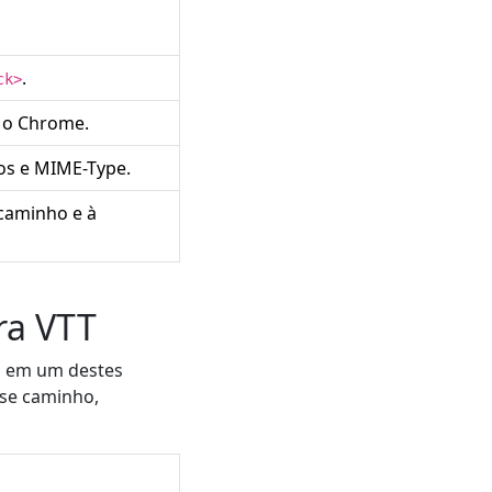
.
ck>
 o Chrome.
os e MIME-Type.
 caminho e à
ra VTT
á em um destes
 se caminho,