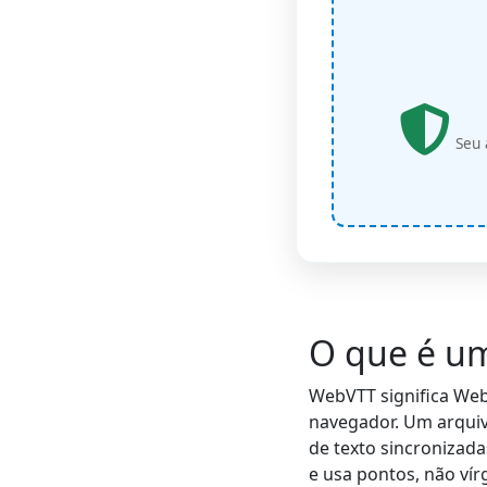
Seu 
O que é um
WebVTT significa Web
navegador. Um arquiv
de texto sincronizad
e usa pontos, não vír