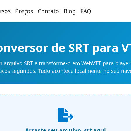
rsos
Preços
Contato
Blog
FAQ
onversor de SRT para V
m arquivo SRT e transforme-o em WebVTT para playe
cos segundos. Tudo acontece localmente no seu nav
Arraste seu arquivo .srt aqui