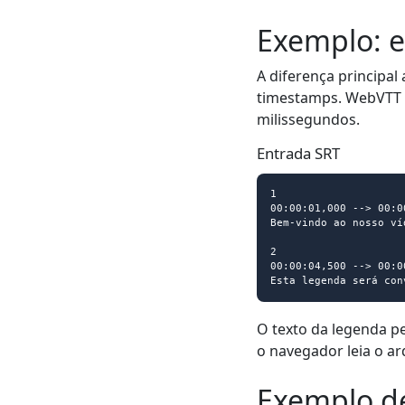
Exemplo: e
A diferença principa
timestamps. WebVTT 
milissegundos.
Entrada SRT
1

00:00:01,000 --> 00:00
Bem-vindo ao nosso víd
2

00:00:04,500 --> 00:00
Esta legenda será con
O texto da legenda p
o navegador leia o a
Exemplo d