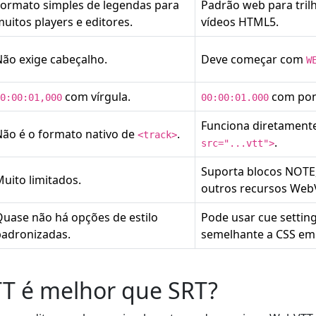
Formato simples de legendas para
Padrão web para tril
uitos players e editores.
vídeos HTML5.
ão exige cabeçalho.
Deve começar com
W
com vírgula.
com pon
0:00:01,000
00:00:01.000
Funciona diretamen
Não é o formato nativo de
.
<track>
.
src="...vtt">
Suporta blocos NOTE,
uito limitados.
outros recursos Web
uase não há opções de estilo
Pode usar cue settin
padronizadas.
semelhante a CSS em
T é melhor que SRT?