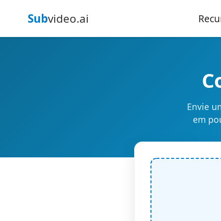
Sub
video.ai
Recu
C
Envie u
em pou