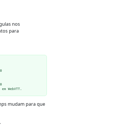
gulas nos
tos para
0

0

 em WebVTT.
tamps mudam para que
T