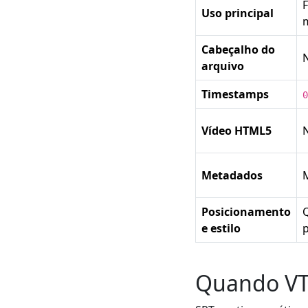
Uso principal
m
Cabeçalho do
N
arquivo
Timestamps
0
Vídeo HTML5
Metadados
M
Posicionamento
Q
e estilo
Quando VT