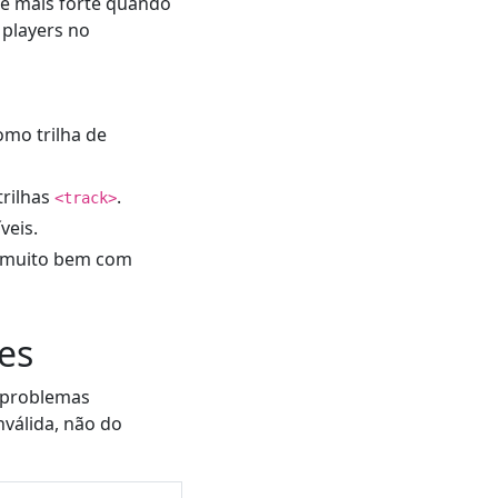
 é mais forte quando
 players no
mo trilha de
trilhas
.
<track>
veis.
m muito bem com
es
 problemas
nválida, não do