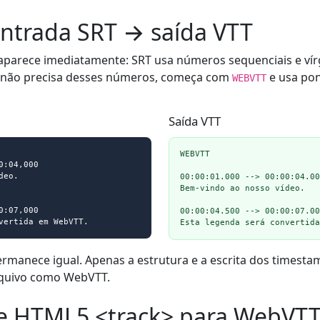
ntrada SRT → saída VTT
l aparece imediatamente: SRT usa números sequenciais e vír
não precisa desses números, começa com
e usa pon
WEBVTT
Saída VTT
WEBVTT

:04,000

eo.

00:00:01.000 --> 00:00:04.00
Bem-vindo ao nosso vídeo.

:07,000

00:00:04.500 --> 00:00:07.00
vertida em WebVTT.
Esta legenda será convertida
ermanece igual. Apenas a estrutura e a escrita dos times
rquivo como WebVTT.
e HTML5 <track> para WebVT