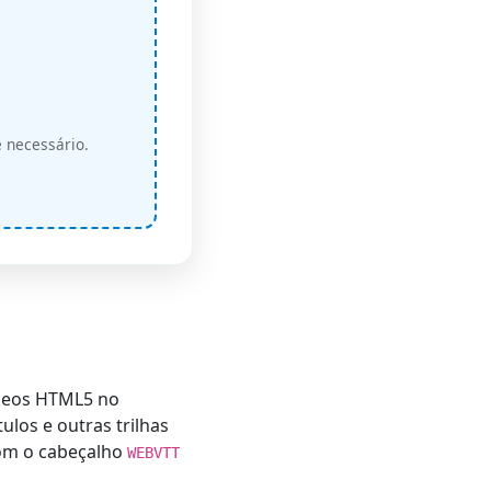
 necessário.
ídeos HTML5 no
los e outras trilhas
com o cabeçalho
WEBVTT