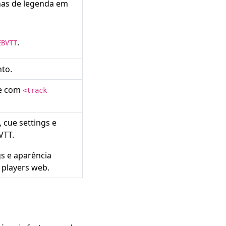
has de legenda em
.
EBVTT
to.
te com
<track
 cue settings e
VTT.
gs e aparência
 players web.