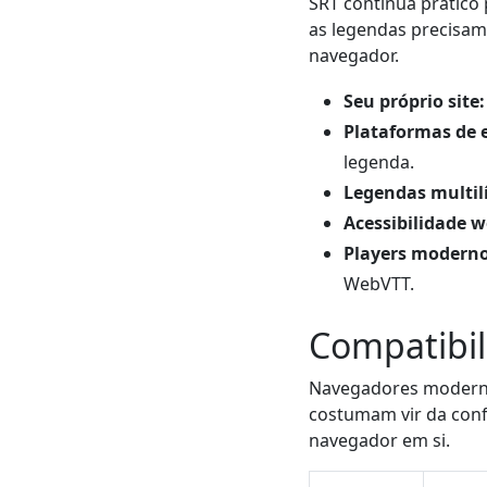
SRT continua prático 
as legendas precisam
navegador.
Seu próprio site:
Plataformas de 
legenda.
Legendas multil
Acessibilidade w
Players moderno
WebVTT.
Compatibi
Navegadores moderno
costumam vir da confi
navegador em si.