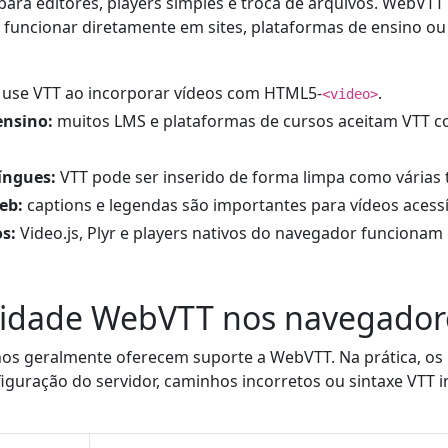
para editores, players simples e troca de arquivos. WebVTT
 funcionar diretamente em sites, plataformas de ensino ou
use VTT ao incorporar vídeos com HTML5-
.
<video>
ensino:
muitos LMS e plataformas de cursos aceitam VTT co
íngues:
VTT pode ser inserido de forma limpa como várias 
eb:
captions e legendas são importantes para vídeos acessí
s:
Video.js, Plyr e players nativos do navegador funciona
lidade WebVTT nos navegador
s geralmente oferecem suporte a WebVTT. Na prática, os
guração do servidor, caminhos incorretos ou sintaxe VTT i