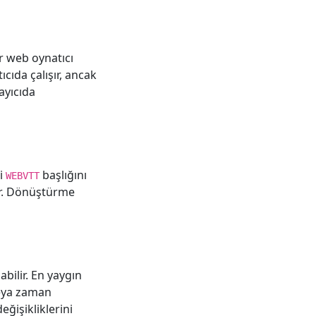
r web oynatıcı
ıda çalışır, ancak
ayıcıda
li
başlığını
WEBVTT
ir. Dönüştürme
bilir. En yaygın
veya zaman
ğişikliklerini