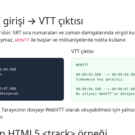
girişi → VTT çıktısı
ülür: SRT sıra numaraları ve zaman damgalarında virgül ku
duymaz,
ile başlar ve milisaniyelerde nokta kullanır.
WEBVTT
VTT çıktısı
WEBVTT

:04,000

.

00:00:01.000 --> 00:00:04.00
Videomuza hoş geldiniz.

:07,000

00:00:04.500 --> 00:00:07.00
dönüşecek.
Bu altyazı WebVTT’ye dönüşec
. Tarayıcının dosyayı WebVTT olarak okuyabilmesi için yalnı
r.
n HTML5 <track> örneği