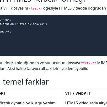
a VTT dosyasını
öğesiyle HTML5 videoda doğrudan ku
<track>
"800">

nun doğru olduğundan ve sunucunun dosyayı
MIME-
text/vtt
 Aksi halde tarayıcı altyazı izini yüklemeyebilir.
 temel farklar
SRT
VTT / WebVTT
Birçok oynatıcı ve kurgu yazılımı
HTML5 videolarda altyaz