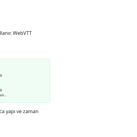
llanır. WebVTT
0

0

ek.
zca yapı ve zaman