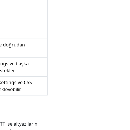
le doğrudan
tings ve başka
stekler.
settings ve CSS
kleyebilir.
TT ise altyazıların