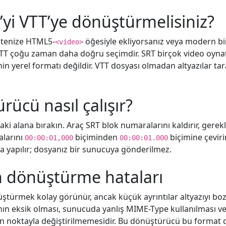
yi VTT’ye dönüştürmelisiniz?
itenize HTML5-
öğesiyle ekliyorsanız veya modern bi
<video>
T çoğu zaman daha doğru seçimdir. SRT birçok video oynatıc
in yerel formatı değildir. VTT dosyası olmadan altyazılar tar
ücü nasıl çalışır?
ki alana bırakın. Araç SRT blok numaralarını kaldırır, gerek
larını
biçiminden
biçimine çevir
00:00:01,000
00:00:01.000
 yapılır; dosyanız bir sunucuya gönderilmez.
n dönüştürme hataları
üştürmek kolay görünür, ancak küçük ayrıntılar altyazıyı boza
nın eksik olması, sunucuda yanlış MIME-Type kullanılması 
 noktayla değiştirilmemesidir. Bu dönüştürücü bu format de