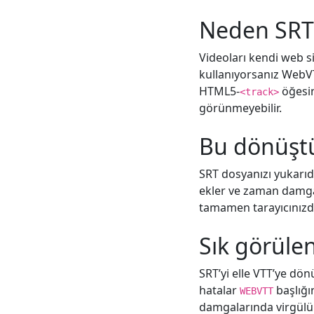
Neden SRT’
Videoları kendi web s
kullanıyorsanız WebVT
HTML5-
öğesin
<track>
görünmeyebilir.
Bu dönüştür
SRT dosyanızı yukarıda
ekler ve zaman damga
tamamen tarayıcınızda
Sık görüle
SRT’yi elle VTT’ye dön
hatalar
başlığı
WEBVTT
damgalarında virgülün