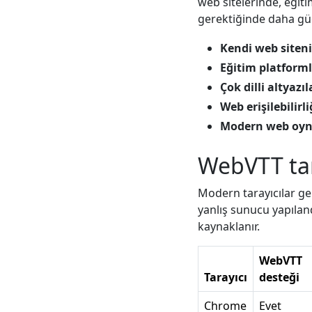
web sitelerinde, eğiti
gerektiğinde daha gü
Kendi web siteni
Eğitim platforml
Çok dilli altyazıl
Web erişilebilirli
Modern web oyna
WebVTT ta
Modern tarayıcılar gen
yanlış sunucu yapılan
kaynaklanır.
WebVTT
Tarayıcı
desteği
Chrome
Evet