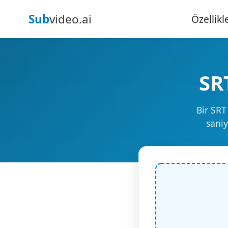
Sub
video.ai
Özellikl
SR
Bir SRT
saniy