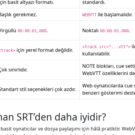
için basit altyazı formatı.
standardı.
Başlık gerekmez.
ile başlamalıdır.
WEBVTT
Virgüllü
.
Noktalı
.
00:00:01,000
00:00:01.000
i
<track src="...vtt">
için yerel format değildir.
<track>
kullanılabilir.
NOTE blokları, cue set
Çok sınırlıdır.
WebVTT özelliklerini de
Web oynatıcılarda cue 
Standart stil seçenekleri çok azdır.
benzeri gösterimi deste
an SRT’den daha iyidir?
basit oynatıcılar ve dosya paylaşımı için hâlâ pratiktir. WebV