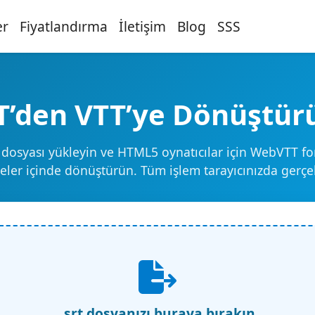
er
Fiyatlandırma
İletişim
Blog
SSS
T’den VTT’ye Dönüştür
 dosyası yükleyin ve HTML5 oynatıcılar için WebVTT f
eler içinde dönüştürün. Tüm işlem tarayıcınızda gerçek
.srt dosyanızı buraya bırakın