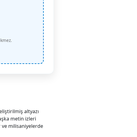
ekmez.
iştirilmiş altyazı
aşka metin izleri
r ve milisaniyelerde