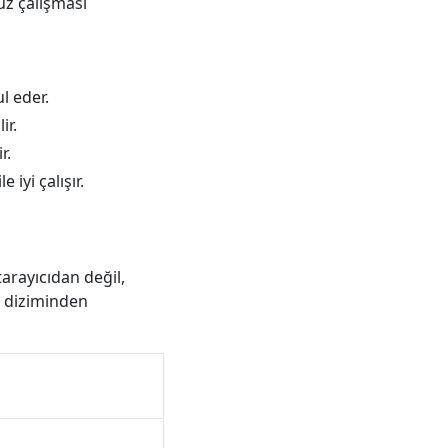
uz çalışması
l eder.
ir.
r.
 iyi çalışır.
arayıcıdan değil,
z diziminden