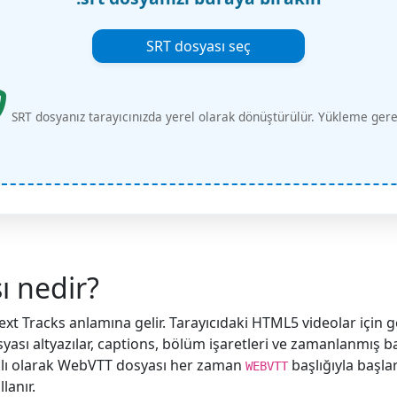
SRT dosyası seç
SRT dosyanız tarayıcınızda yerel olarak dönüştürülür. Yükleme ger
ı nedir?
 Tracks anlamına gelir. Tarayıcıdaki HTML5 videolar için gel
syası altyazılar, captions, bölüm işaretleri ve zamanlanmış b
arklı olarak WebVTT dosyası her zaman
başlığıyla başla
WEBVTT
lanır.