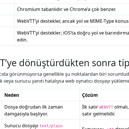
Chromium tabanlıdır ve Chrome’a çok benzer.
WebVTT’yi destekler, ancak yol ve MIME-Type konusu
WebVTT’yi destekler; iOS’ta doğru yol ve barındırma
edin.
T’ye dönüştürdükten sonra tip
ıcıda görünmüyorsa genellikle şu noktalardan biri sorumlu
ık veya sunucu yanıtı hatalıysa web oynatıcı dosyayı yüklemey
Neden
Çözüm
Dosya doğrudan ilk zaman
İlk satır
olmalı,
WEBVTT
damgasıyla başlıyor.
satır gelmelidir.
Sunucu dosyayı
text/plain