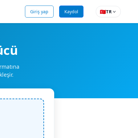
🇹🇷
Giriş yap
Kaydol
TR
ücü
ormatına
leşir.