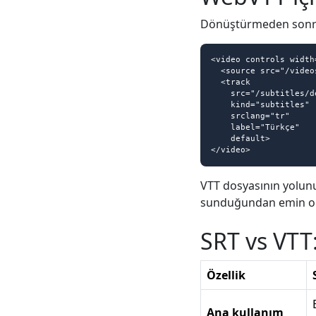
Dönüştürmeden sonr
<video controls width=
  <source src="/videos/demo.mp4" type="video/mp4">

  <track

    src="/subtitles/demo.vtt"

    kind="subtitles"

    srclang="tr"

    label="Türkçe"

    default>

</video>
VTT dosyasının yolu
sunduğundan emin olun.
SRT vs VTT:
Özellik
Ana kullanım