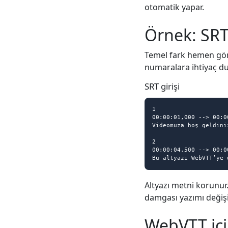
otomatik yapar.
Örnek: SRT 
Temel fark hemen gör
numaralara ihtiyaç 
SRT girişi
1

00:00:01,000 --> 00:00
Videomuza hoş geldiniz
2

00:00:04,500 --> 00:00
Bu altyazı WebVTT’ye 
Altyazı metni korunur
damgası yazımı değişi
WebVTT içi