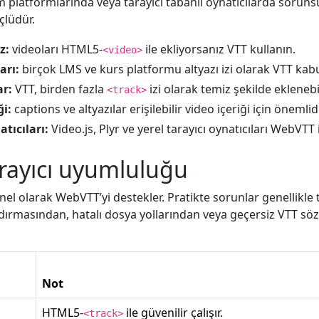
m platformlarında veya tarayıcı tabanlı oynatıcılarda soruns
çlüdür.
z:
videoları HTML5-
ile ekliyorsanız VTT kullanın.
<video>
arı:
birçok LMS ve kurs platformu altyazı izi olarak VTT kabu
ar:
VTT, birden fazla
izi olarak temiz şekilde eklenebil
<track>
ği:
captions ve altyazılar erişilebilir video içeriği için önemlidi
tıcıları:
Video.js, Plyr ve yerel tarayıcı oynatıcıları WebVTT ile
rayıcı uyumluluğu
el olarak WebVTT’yi destekler. Pratikte sorunlar genellikle t
dırmasından, hatalı dosya yollarından veya geçersiz VTT sö
Not
HTML5-
ile güvenilir çalışır.
<track>