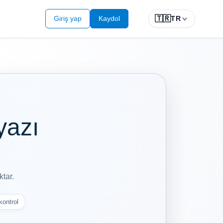
🇹🇷
Giriş yap
Kaydol
TR
yazı
tar.
kontrol