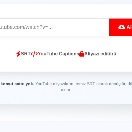
Alt
SRT
YouTube Captions
Altyazı editörü
 komut satırı yok.
YouTube altyazılarını temiz SRT olarak dönüştür, d
aktar.