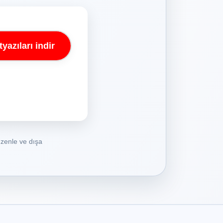
yazıları indir
üzenle ve dışa