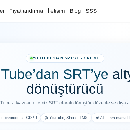
ler
Fiyatlandırma
İletişim
Blog
SSS
YOUTUBE’DAN SRT’YE · ONLINE
Tube’dan SRT’ye
alt
dönüştürücü
Tube altyazılarını temiz SRT olarak dönüştür, düzenle ve dışa ak
de barındırma · GDPR
🎬 YouTube, Shorts, LMS
🧠 AI + tam manuel 