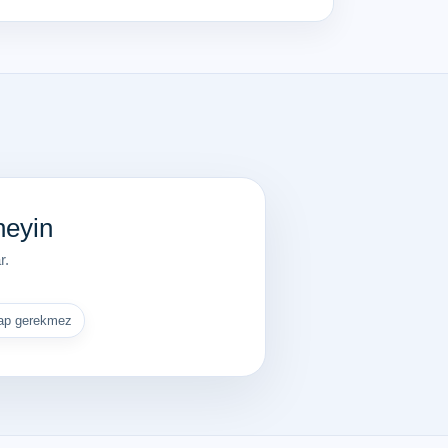
neyin
r.
sap gerekmez