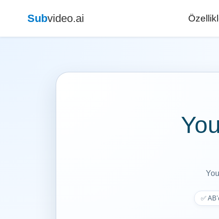
Sub
video.ai
Özellik
You
You
✅ AB’