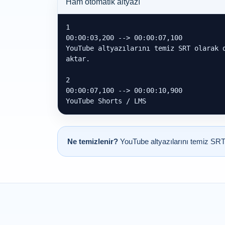
Ham otomatik altyazı
1

00:00:03,200 --> 00:00:07,100

YouTube altyazılarını temiz SRT olarak d
aktar.

2

00:00:07,100 --> 00:00:10,900

YouTube Shorts / LMS
Ne temizlenir?
YouTube altyazılarını temiz SRT 