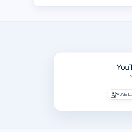
YouT
Y
AB’de ba