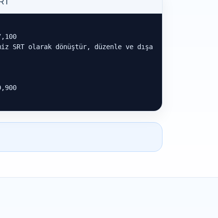
SRT
,100

iz SRT olarak dönüştür, düzenle ve dışa 
,900
