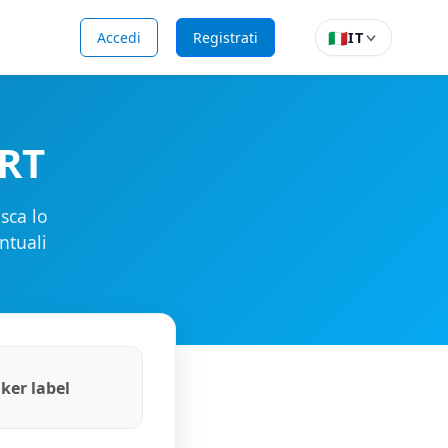
🇮🇹
Accedi
Registrati
IT
SRT
sca lo
ntuali
ker label