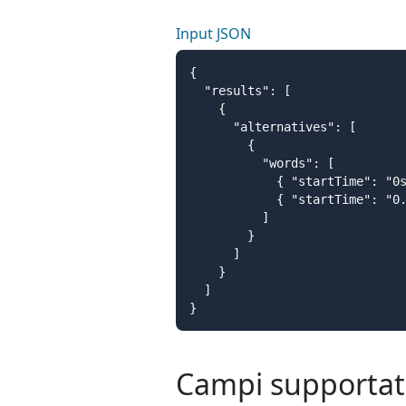
Input JSON
{

  "results": [

    {

      "alternatives": [

        {

          "words": [

            { "startTime": "0s
            { "startTime": "0.
          ]

        }

      ]

    }

  ]

}
Campi supportat