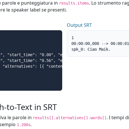
e parole e punteggiatura in
. Lo strumento rag
results.items
re le speaker label se presenti.
Output SRT
1

00:00:00,000 --> 00:00:01
spk_0: Ciao Maik.
", "start_time": "0.00", "end_time": "0.55", "alternativ
", "start_time": "0.56", "end_time": "1.10", "alternativ
 "alternatives": [{ "content": "." }] }

-to-Text in SRT
lva le parole in
. I tempi 
results[].alternatives[].words[]
esempio
.
1.200s