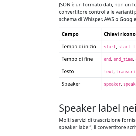
JSON è un formato dati, non un fo
convertitore controlla le variant
schema di Whisper, AWS o Google
Campo
Chiavi ricono
Tempo di inizio
,
start
start_t
Tempo di fine
,
,
end
end_time
Testo
,
text
transcri
Speaker
,
speaker
speak
Speaker label nei
Molti servizi di trascrizione for
speaker label”, il convertitore sc