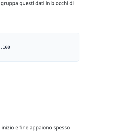
gruppa questi dati in blocchi di
,100

es": [{ "content": "Ciao" }], "speaker_label": "spk_0" }
es": [{ "content": "Maik" }], "speaker_label": "spk_0" }
di inizio e fine appaiono spesso