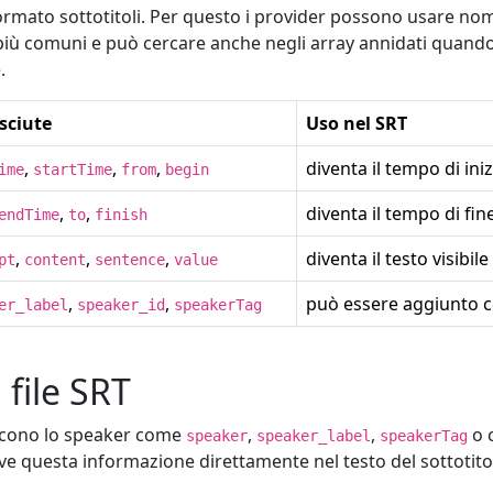
rmato sottotitoli. Per questo i provider possono usare nomi
i più comuni e può cercare anche negli array annidati quando
.
sciute
Uso nel SRT
,
,
,
diventa il tempo di ini
ime
startTime
from
begin
,
,
diventa il tempo di fin
endTime
to
finish
,
,
,
diventa il testo visibile
pt
content
sentence
value
,
,
può essere aggiunto c
er_label
speaker_id
speakerTag
 file SRT
niscono lo speaker come
,
,
o c
speaker
speaker_label
speakerTag
rive questa informazione direttamente nel testo del sottotito