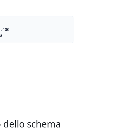
,400

a
1 },

Tag": 1 }

o dello schema