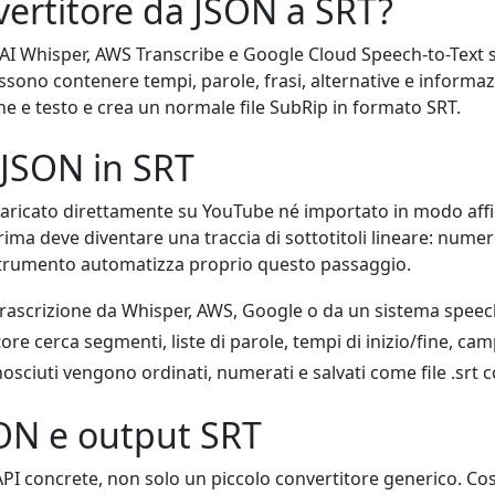
vertitore da JSON a SRT?
nAI Whisper, AWS Transcribe e Google Cloud Speech-to-Text 
possono contenere tempi, parole, frasi, alternative e informaz
fine e testo e crea un normale file SubRip in formato SRT.
 JSON in SRT
ricato direttamente su YouTube né importato in modo affi
rima deve diventare una traccia di sottotitoli lineare: numer
o strumento automatizza proprio questo passaggio.
ascrizione da Whisper, AWS, Google o da un sistema speech-
tore cerca segmenti, liste di parole, tempi di inizio/fine, cam
osciuti vengono ordinati, numerati e salvati come file .srt 
ON e output SRT
I concrete, non solo un piccolo convertitore generico. Così