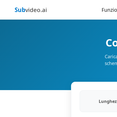
Sub
video.ai
Funzio
Co
Caric
schem
Lunghezz