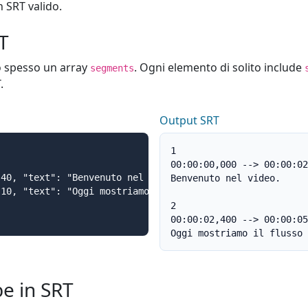
 SRT valido.
T
o spesso un array
. Ogni elemento di solito include
segments
.
Output SRT
1

00:00:00,000 --> 00:00:02
40, "text": "Benvenuto nel video." },

Benvenuto nel video.

10, "text": "Oggi mostriamo il flusso di lavoro." }

2

00:00:02,400 --> 00:00:05
Oggi mostriamo il flusso 
e in SRT