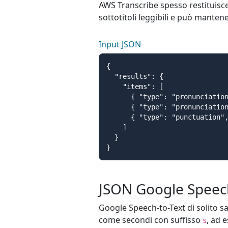
AWS Transcribe spesso restituisc
sottotitoli leggibili e può mantene
Input JSON
{

  "results": {

    "items": [

      { "type": "pronunciation
      { "type": "pronunciation
      { "type": "punctuation",
    ]

  }

}
JSON Google Speech
Google Speech-to-Text di solito sa
come secondi con suffisso
, ad 
s