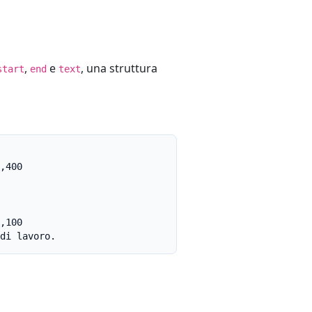
,
e
, una struttura
start
end
text
,400

,100

di lavoro.