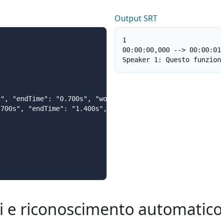
Output SRT
1

00:00:00,000 --> 00:00:01
Speaker 1: Questo funzion
", "endTime": "0.700s", "word": "Questo", "speakerTag": 
700s", "endTime": "1.400s", "word": "funziona", "speaker
i e riconoscimento automatic