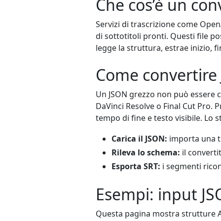
Che cos’è un con
Servizi di trascrizione come Ope
di sottotitoli pronti. Questi file 
legge la struttura, estrae inizio, 
Come convertire
Un JSON grezzo non può essere ca
DaVinci Resolve o Final Cut Pro. P
tempo di fine e testo visibile. L
Carica il JSON:
importa una tr
Rileva lo schema:
il converti
Esporta SRT:
i segmenti ricon
Esempi: input JS
Questa pagina mostra strutture AP