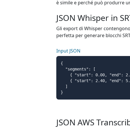
è simile e perché può produrre un
JSON Whisper in SR
Gli export di Whisper contengon
perfetta per generare blocchi SRT
Input JSON
{

  "segments": [

    { "start": 0.00, "end": 2.
    { "start": 2.40, "end": 5.
  ]

}
JSON AWS Transcrib