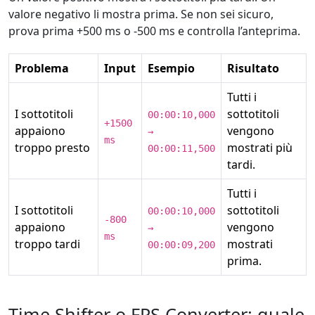
valore negativo li mostra prima. Se non sei sicuro,
prova prima +500 ms o -500 ms e controlla l’anteprima.
Problema
Input
Esempio
Risultato
Tutti i
I sottotitoli
sottotitoli
00:00:10,000
+1500
appaiono
vengono
→
ms
troppo presto
mostrati più
00:00:11,500
tardi.
Tutti i
I sottotitoli
sottotitoli
00:00:10,000
-800
appaiono
vengono
→
ms
troppo tardi
mostrati
00:00:09,200
prima.
Time Shifter o FPS Converter: quale