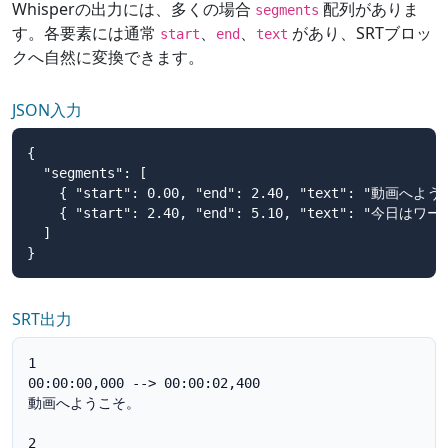
Whisperの出力には、多くの場合
配列がありま
segments
す。各要素には通常
、
、
があり、SRTブロッ
start
end
text
クへ自然に変換できます。
JSON入力
{

  "segments": [

    { "start": 0.00, "end": 2.40, "text": "動画へよう
    { "start": 2.40, "end": 5.10, "text": "今
  ]

}
SRT出力
1

00:00:00,000 --> 00:00:02,400

動画へようこそ。

2
