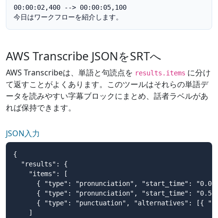
00:00:02,400 --> 00:00:05,100

今日はワークフローを紹介します。
AWS Transcribe JSONをSRTへ
AWS Transcribeは、単語と句読点を
に分け
results.items
て返すことがよくあります。このツールはそれらの単語デ
ータを読みやすい字幕ブロックにまとめ、話者ラベルがあ
れば保持できます。
JSON入力
{

  "results": {

    "items": [

      { "type": "pronunciation", "start_time": "0.0
      { "type": "pronunciation", "start_time": "0.56
      { "type": "punctuation", "alternatives": [{ "c
    ]
