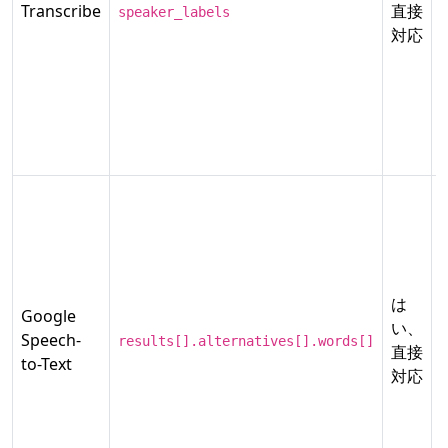
Transcribe
直接
speaker_labels
対応
は
Google
い、
Speech-
results[].alternatives[].words[]
直接
to-Text
対応