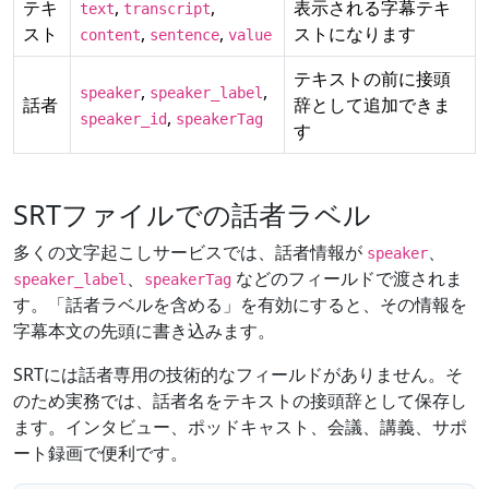
テキ
,
,
表示される字幕テキ
text
transcript
スト
,
,
ストになります
content
sentence
value
テキストの前に接頭
,
,
speaker
speaker_label
話者
辞として追加できま
,
speaker_id
speakerTag
す
SRTファイルでの話者ラベル
多くの文字起こしサービスでは、話者情報が
、
speaker
、
などのフィールドで渡されま
speaker_label
speakerTag
す。「話者ラベルを含める」を有効にすると、その情報を
字幕本文の先頭に書き込みます。
SRTには話者専用の技術的なフィールドがありません。そ
のため実務では、話者名をテキストの接頭辞として保存し
ます。インタビュー、ポッドキャスト、会議、講義、サポ
ート録画で便利です。