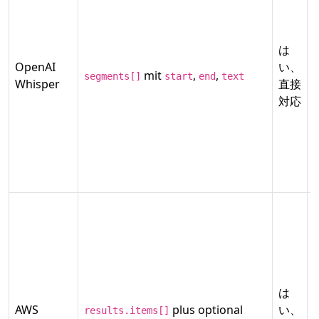
は
OpenAI
い、
mit
,
,
segments[]
start
end
text
Whisper
直接
対応
は
AWS
plus optional
い、
results.items[]