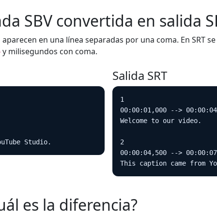
ada SBV convertida en salida 
fin aparecen en una línea separadas por una coma. En SRT s
y milisegundos con coma.
>
Salida SRT
1

00:00:01,000 --> 00:00:04
Welcome to our video.

ouTube Studio.
2

00:00:04,500 --> 00:00:07
This caption came from Yo
ál es la diferencia?