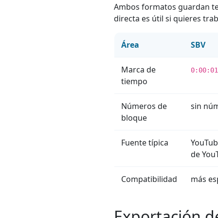
Ambos formatos guardan text
directa es útil si quieres t
Área
SBV
Marca de
0:00:01
tiempo
Números de
sin núm
bloque
Fuente típica
YouTube
de You
Compatibilidad
más es
Exportación d