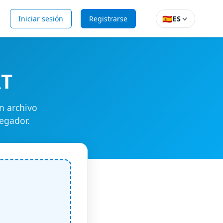
🇪🇸
Iniciar sesión
Registrarse
ES
RT
n archivo
vegador.