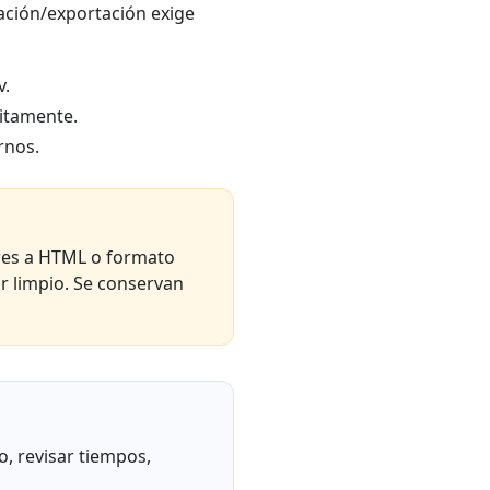
ación/exportación exige
v.
itamente.
rnos.
ares a HTML o formato
ar limpio. Se conservan
o, revisar tiempos,