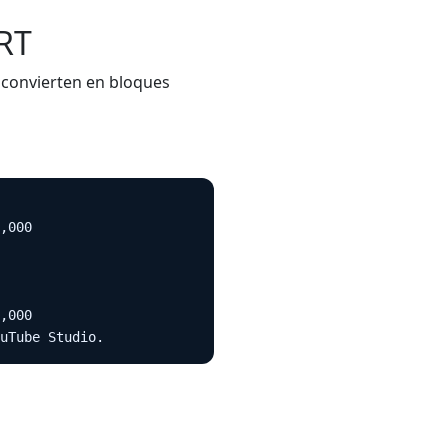
SRT
e convierten en bloques
,000

,000

uTube Studio.