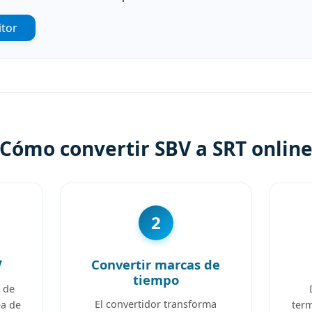
itor
Cómo convertir SBV a SRT onlin
2
V
Convertir marcas de
tiempo
V de
El convertidor transforma
ea de
term