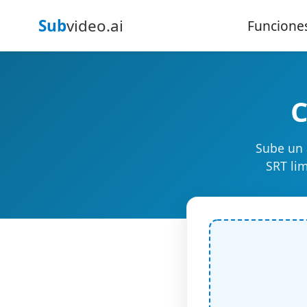
Sub
video.ai
Funcione
C
Sube un 
SRT lim