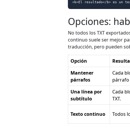
<b>El resultado</b> es un te
Opciones: habl
No todos los TXT exportados
continuo suele ser mejor pa
traducción, pero pueden sob
Opción
Result
Mantener
Cada bl
párrafos
párrafo
Una línea por
Cada bl
subtítulo
TXT.
Texto continuo
Todos lo