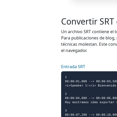
Convertir SRT 
Un archivo SRT contiene el t
Para publicaciones de blog, 
técnicas molestan. Este conv
el navegador.
Entrada SRT
1

00:00:01,000 --> 00:00:03,500
<i>Speaker 1:</i> Bienvenido 
2

00:00:04,000 --> 00:00:06,800
Hoy mostramos cómo exportar s
3

00:00:07,200 --> 00:00:10,000