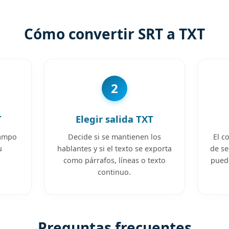
Cómo convertir SRT a TXT
2
T
Elegir salida TXT
 campo
Decide si se mantienen los
El c
u
hablantes y si el texto se exporta
de se
como párrafos, líneas o texto
puede
continuo.
Preguntas frecuentes