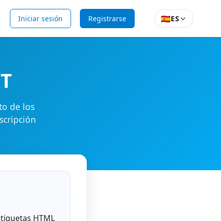
🇪🇸
Iniciar sesión
Registrarse
ES
XT
to de los
scripción
etiquetas HTML