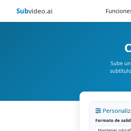
Sub
video.ai
Funcione
C
Sube un 
subtítul
Personaliz
Formato de sali