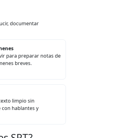
ducir, documentar
úmenes
vir para preparar notas de
úmenes breves.
exto limpio sin
 con hablantes y
os SRT?