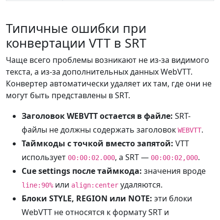
Типичные ошибки при
конвертации VTT в SRT
Чаще всего проблемы возникают не из-за видимого
текста, а из-за дополнительных данных WebVTT.
Конвертер автоматически удаляет их там, где они не
могут быть представлены в SRT.
Заголовок WEBVTT остается в файле:
SRT-
файлы не должны содержать заголовок
.
WEBVTT
Таймкоды с точкой вместо запятой:
VTT
использует
, а SRT —
.
00:00:02.000
00:00:02,000
Cue settings после таймкода:
значения вроде
или
удаляются.
line:90%
align:center
Блоки STYLE, REGION или NOTE:
эти блоки
WebVTT не относятся к формату SRT и