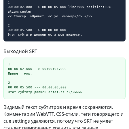
1

00:00:02.000 --> 00:00:05.000 line:90% position:50% 
align:center

<v Спикер 1>Привет, <c.yellow>мир</c>.</v>

2

00:00:05.500 --> 00:00:08.000

Этот субтитр должен остаться видимым.
Выходной SRT
1

00:00:02,000 --> 00:00:05,000

Привет, мир.

2

00:00:05,500 --> 00:00:08,000

Этот субтитр должен остаться видимым.
Видимый текст субтитров и время сохраняются.
Комментарии WebVTT, CSS-стили, теги говорящего и
cue settings удаляются, потому что SRT не умеет
стандартизированно хранить эти данные.