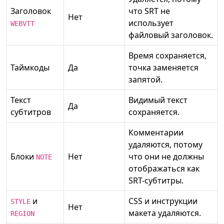
Заголовок
что SRT не
Нет
использует
WEBVTT
файловый заголовок.
Время сохраняется,
Таймкоды
Да
точка заменяется
запятой.
Текст
Видимый текст
Да
субтитров
сохраняется.
Комментарии
удаляются, потому
Блоки
Нет
что они не должны
NOTE
отображаться как
SRT-субтитры.
и
CSS и инструкции
STYLE
Нет
макета удаляются.
REGION