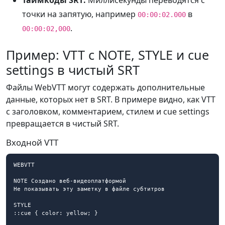
Таймкоды SRT:
Миллисекунды переводятся с
точки на запятую, например
в
00:00:02.000
.
00:00:02,000
Пример: VTT с NOTE, STYLE и cue
settings в чистый SRT
Файлы WebVTT могут содержать дополнительные
данные, которых нет в SRT. В примере видно, как VTT
с заголовком, комментарием, стилем и cue settings
превращается в чистый SRT.
Входной VTT
WEBVTT

NOTE Создано веб-видеоплатформой

Не показывать эту заметку в файле субтитров

STYLE

::cue { color: yellow; }
