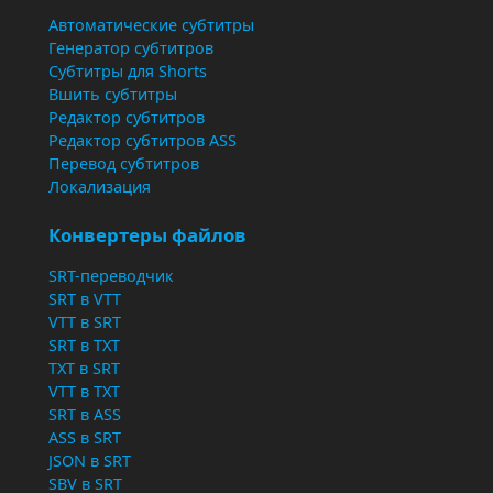
Автоматические субтитры
Генератор субтитров
Субтитры для Shorts
Вшить субтитры
Редактор субтитров
Редактор субтитров ASS
Перевод субтитров
Локализация
Конвертеры файлов
SRT-переводчик
SRT в VTT
VTT в SRT
SRT в TXT
TXT в SRT
VTT в TXT
SRT в ASS
ASS в SRT
JSON в SRT
SBV в SRT