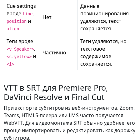
Cue settings
Данные
вроде
,
позиционирования
line
Нет
и
удаляются, текст
position
сохраняется.
align
Теги вроде
Теги удаляются, но
,
текстовое
<v Speaker>
Частично
и
содержимое
<c.yellow>
сохраняется.
<i>
VTT в SRT для Premiere Pro,
DaVinci Resolve и Final Cut
При экспорте субтитров из веб-инструментов, Zoom,
Teams, HTML5-плеера или LMS часто получается
WebVTT. Для видеомонтажа SRT обычно удобнее: его
проще импортировать и редактировать как дорожку
субтитров.