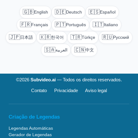
🇬🇧
🇩🇪
🇪🇸
English
Deutsch
Español
🇫🇷
🇵🇹
🇮🇹
Français
Português
Italiano
🇯🇵
🇰🇷
🇹🇷
🇷🇺
日本語
한국어
Türkçe
Русский
🇸🇦
🇨🇳
العربية
中文
©2026
Subvideo.ai
— Todos os direitos reservados.
Contato
Privacidade
Aviso legal
Criação de Legendas
Legendas Automáticas
Gerador de Legendas