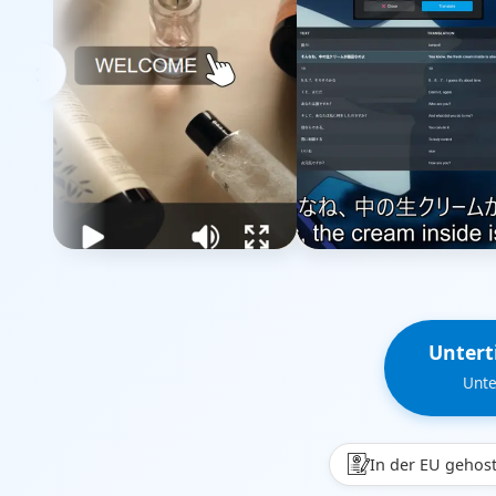
‹
Unterti
Unte
In der EU gehos