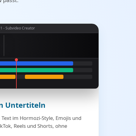
HOW
TO
1 - Subvideo Creator
GO
VIRAL!
n Untertiteln
 Text im Hormozi-Style, Emojis und
TikTok, Reels und Shorts, ohne