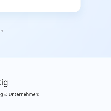
rt
tig
dung & Unternehmen: