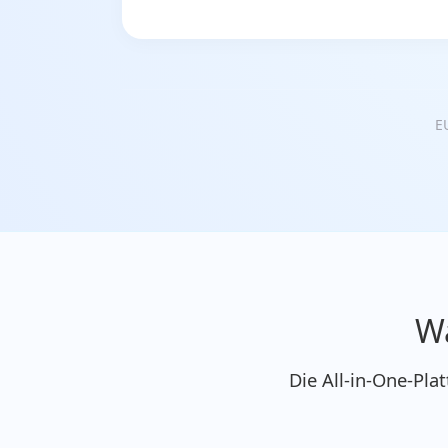
E
Wa
Die All-in-One-Pla