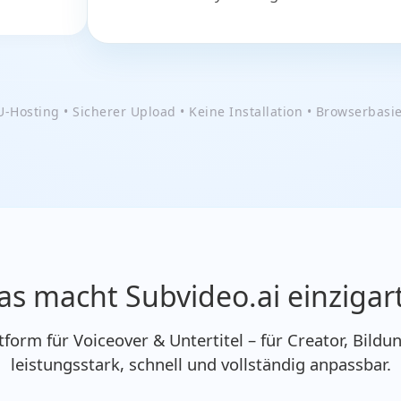
U-Hosting • Sicherer Upload • Keine Installation • Browserbasie
s macht Subvideo.ai einzigar
ttform für Voiceover & Untertitel – für Creator, Bil
leistungsstark, schnell und vollständig anpassbar.