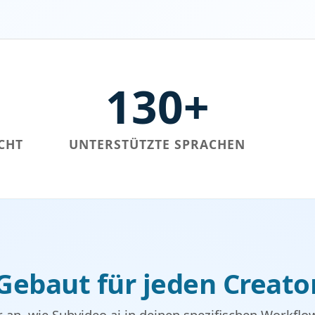
130+
CHT
UNTERSTÜTZTE SPRACHEN
Gebaut für jeden Creato
r an, wie Subvideo.ai in deinen spezifischen Workflo