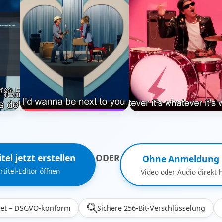
tel jetzt erstellen
ODER
Ohne Anmeldung 
rtitel-Editor öffnen
Video oder Audio direkt 
tet – DSGVO-konform
Sichere 256-Bit-Verschlüsselung