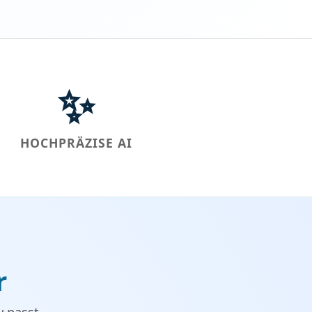
✨
HOCHPRÄZISE AI
r
w passt.